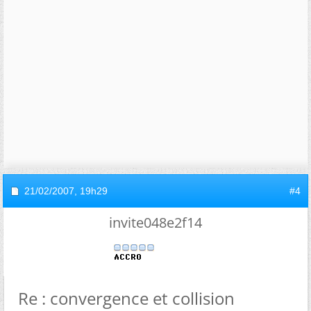
21/02/2007,
19h29
#4
invite048e2f14
Re : convergence et collision