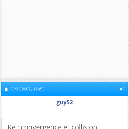
23/02/2007,
12h55
#5
guy52
Re : convergence et collision