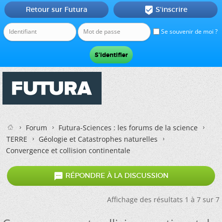
Retour sur Futura
S'inscrire

Se souvenir de moi ?
Forum
Futura-Sciences : les forums de la science
TERRE
Géologie et Catastrophes naturelles
Convergence et collision continentale

RÉPONDRE À LA DISCUSSION
Affichage des résultats 1 à 7 sur 7