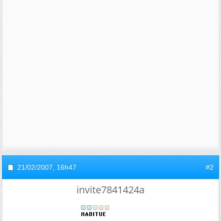
21/02/2007,
16h47
#2
invite7841424a