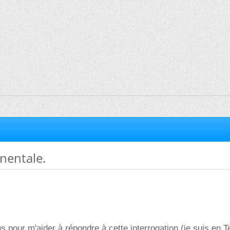
nentale.
us pour m'aider à répondre à cette interrogation (je suis en 