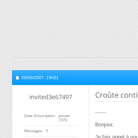
05/09/2007,
19h51
Croûte conti
invited3e67497
------
Date d'inscription
janvier
1970
Bonjour,
Messages
0
Je fais appel à vo