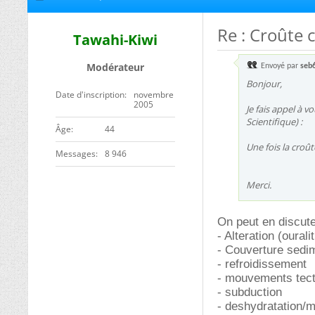
Re : Croûte c
Tawahi-Kiwi
Modérateur
Envoyé par
seb
Bonjour,
Date d'inscription
novembre
2005
Je fais appel à v
Scientifique) :
ge
44
Une fois la croût
Messages
8 946
Merci.
On peut en discut
- Alteration (ourali
- Couverture sedim
- refroidissement
- mouvements tect
- subduction
- deshydratation/