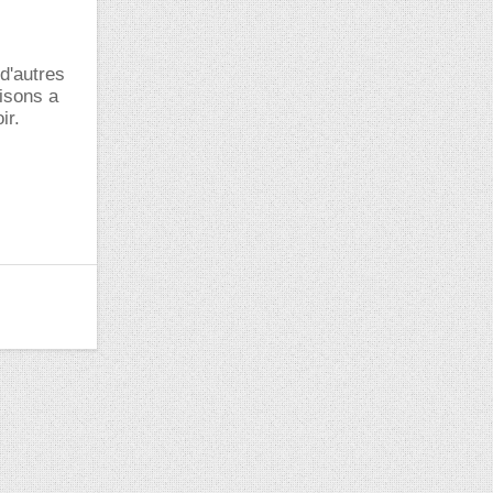
d'autres
aisons a
ir.