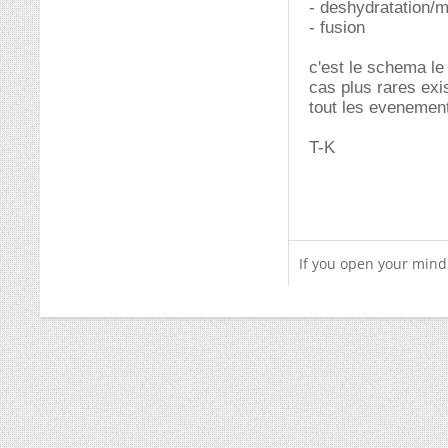
- deshydratation/
- fusion
c'est le schema le
cas plus rares exis
tout les evenement
T-K
If you open your mind 