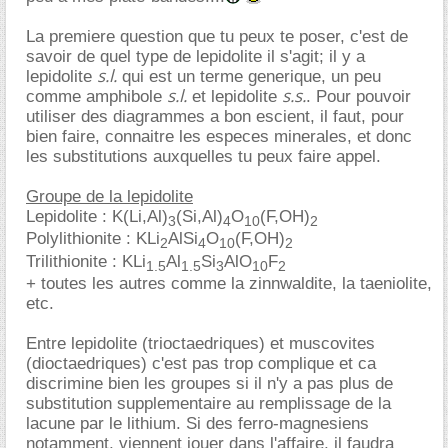
La premiere question que tu peux te poser, c'est de
savoir de quel type de lepidolite il s'agit; il y a
s.l.
lepidolite
qui est un terme generique, un peu
s.l.
s.s.
comme amphibole
et lepidolite
. Pour pouvoir
utiliser des diagrammes a bon escient, il faut, pour
bien faire, connaitre les especes minerales, et donc
les substitutions auxquelles tu peux faire appel.
Groupe de la lepidolite
Lepidolite : K(Li,Al)
(Si,Al)
O
(F,OH)
3
4
10
2
Polylithionite : KLi
AlSi
O
(F,OH)
2
4
10
2
Trilithionite : KLi
Al
Si
AlO
F
1.5
1.5
3
10
2
+ toutes les autres comme la zinnwaldite, la taeniolite,
etc.
Entre lepidolite (trioctaedriques) et muscovites
(dioctaedriques) c'est pas trop complique et ca
discrimine bien les groupes si il n'y a pas plus de
substitution supplementaire au remplissage de la
lacune par le lithium. Si des ferro-magnesiens
notamment, viennent jouer dans l'affaire, il faudra