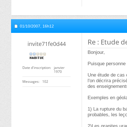
01/10/2007,
16h12
Re : Etude d
invite71fe0d44
Bonjour,
Puisque personne n
Date d'inscription
janvier
1970
Une étude de cas c
l'on décrira précis
Messages
102
des enseignements
Exemples en géol
1) La rupture du b
probables, les leç
2)Les granites ura