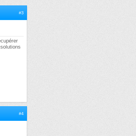
#3
écupérer
 solutions
#4