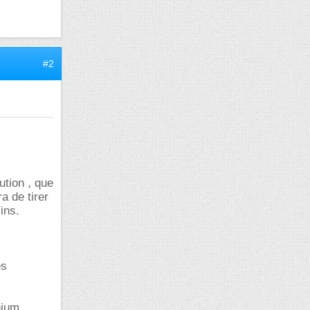
#2
ution , que
a de tirer
ins.
es
nium,