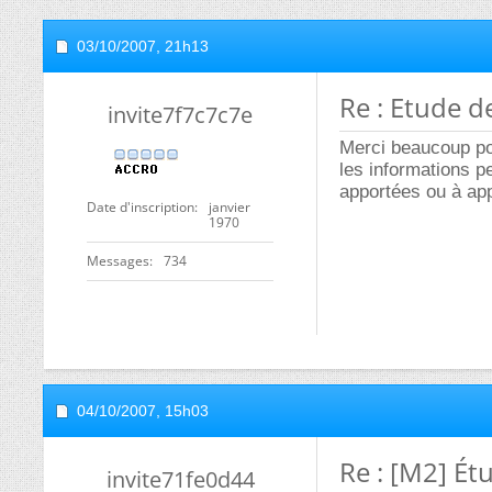
03/10/2007,
21h13
Re : Etude d
invite7f7c7c7e
Merci beaucoup pou
les informations p
apportées ou à app
Date d'inscription
janvier
1970
Messages
734
04/10/2007,
15h03
Re : [M2] Ét
invite71fe0d44