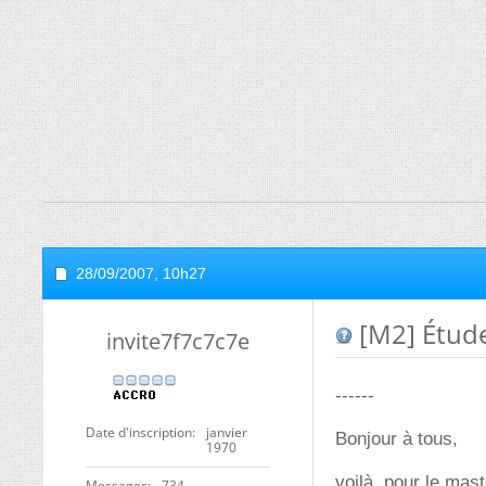
28/09/2007,
10h27
[M2] Étude
invite7f7c7c7e
------
Date d'inscription
janvier
Bonjour à tous,
1970
voilà, pour le mast
Messages
734