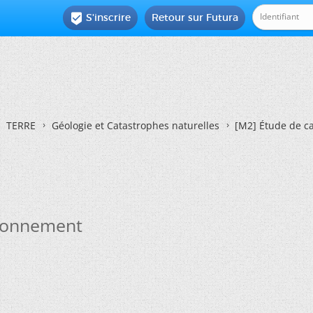
S'inscrire
Retour sur Futura

TERRE
Géologie et Catastrophes naturelles
[M2] Étude de c
ironnement