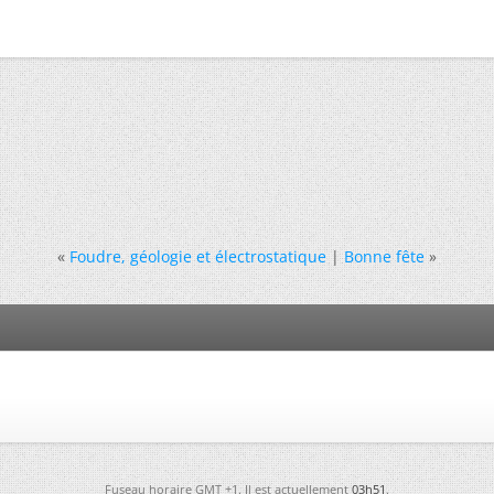
«
Foudre, géologie et électrostatique
|
Bonne fête
»
Fuseau horaire GMT +1. Il est actuellement
03h51
.