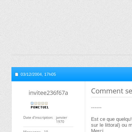
03/12/2004,
17h05
Comment se 
invitee236f67a
------
Date d'inscription
janvier
Est ce que quelqu
1970
sur le littoral) ou 
Merci
Messages
10