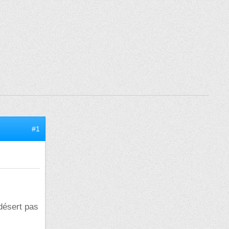
#1
désert pas