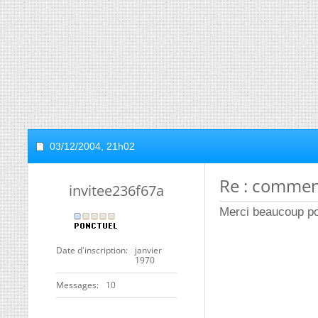
03/12/2004,
21h02
Re : commen
invitee236f67a
Merci beaucoup po
Date d'inscription
janvier
1970
Messages
10