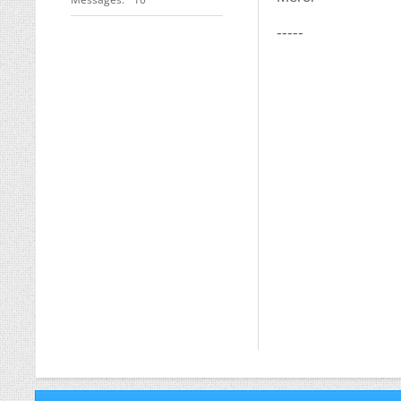
-----