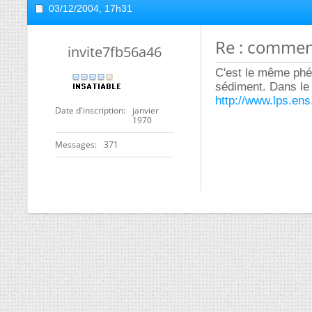
03/12/2004,
17h31
Re : commen
invite7fb56a46
C'est le même phéno
sédiment. Dans le 
http://www.lps.ens
Date d'inscription
janvier
1970
Messages
371