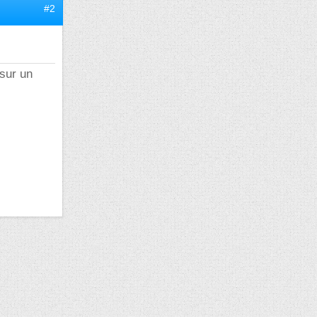
#2
 sur un