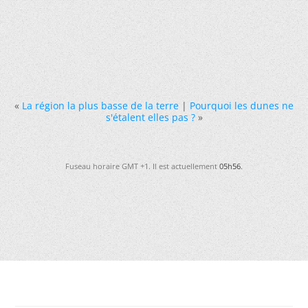
«
La région la plus basse de la terre
|
Pourquoi les dunes ne
s'étalent elles pas ?
»
Fuseau horaire GMT +1. Il est actuellement
05h56
.