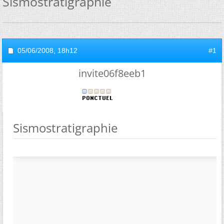
Sismostratigraphie
05/06/2008,
18h12
#1
invite06f8eeb1
Sismostratigraphie