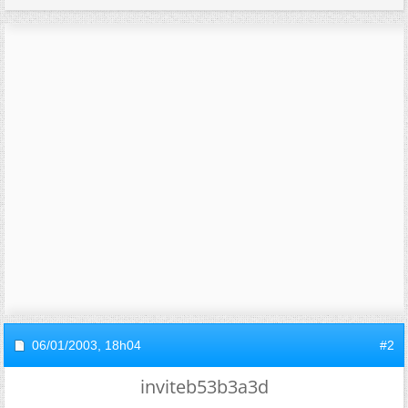
06/01/2003,
18h04
#2
inviteb53b3a3d