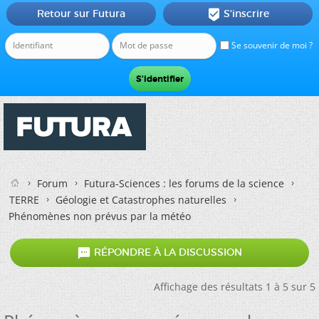
Retour sur Futura
S'inscrire

Se souvenir de moi ?
Forum
Futura-Sciences : les forums de la science
TERRE
Géologie et Catastrophes naturelles
Phénomènes non prévus par la météo

RÉPONDRE À LA DISCUSSION
Affichage des résultats 1 à 5 sur 5