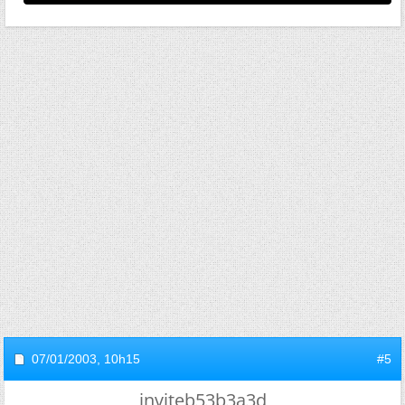
07/01/2003,
10h15
#5
inviteb53b3a3d