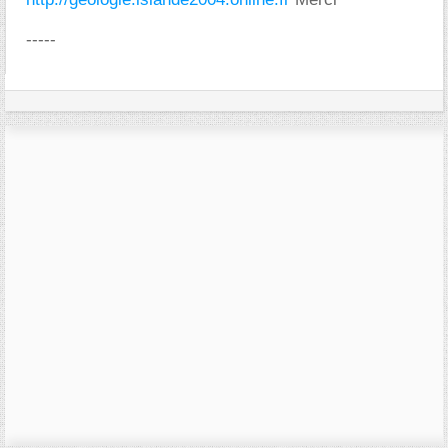
-----