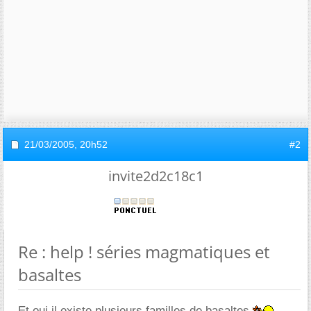
21/03/2005,
20h52
#2
invite2d2c18c1
Re : help ! séries magmatiques et
basaltes
Et oui il existe plusieurs familles de basaltes