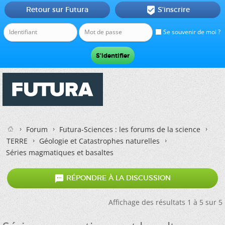
Retour sur Futura
S'inscrire

Se souvenir de moi ?
Forum
Futura-Sciences : les forums de la science
TERRE
Géologie et Catastrophes naturelles
Séries magmatiques et basaltes

RÉPONDRE À LA DISCUSSION
Affichage des résultats 1 à 5 sur 5