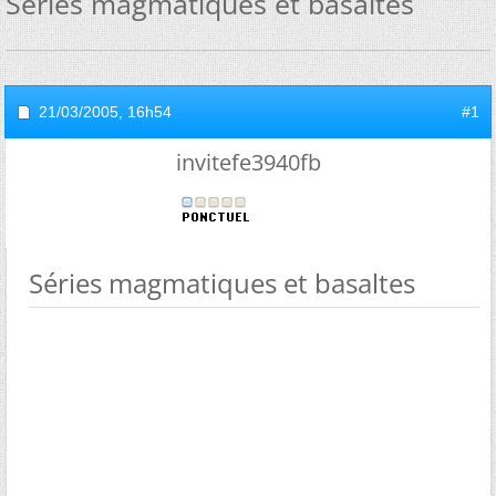
Séries magmatiques et basaltes
21/03/2005,
16h54
#1
invitefe3940fb
Séries magmatiques et basaltes