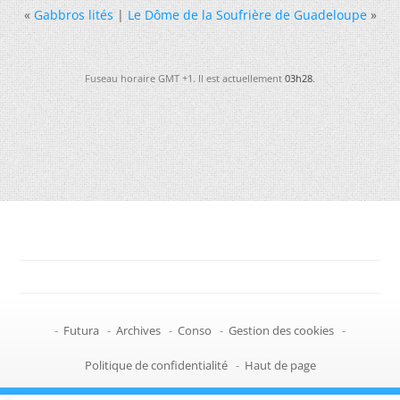
«
Gabbros lités
|
Le Dôme de la Soufrière de Guadeloupe
»
Fuseau horaire GMT +1. Il est actuellement
03h28
.
-
Futura
-
Archives
-
Conso
-
Gestion des cookies
-
Politique de confidentialité
-
Haut de page