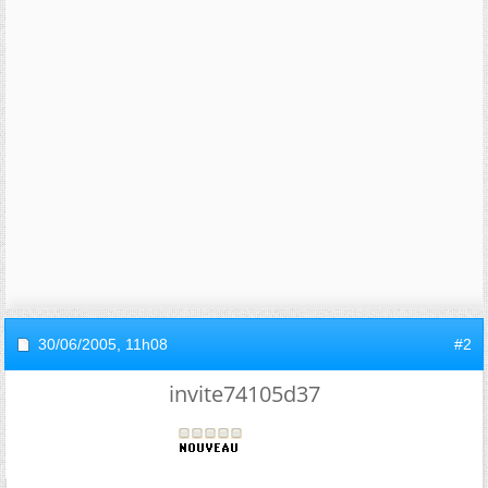
30/06/2005,
11h08
#2
invite74105d37