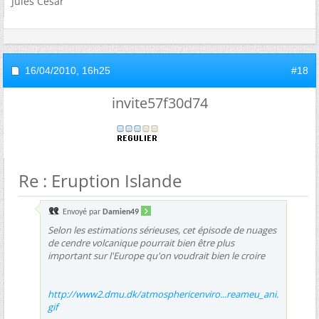
Jules César
16/04/2010,
16h25
#18
invite57f30d74
Re : Eruption Islande
Envoyé par
Damien49
Selon les estimations sérieuses, cet épisode de nuages
de cendre volcanique pourrait bien être plus
important sur l'Europe qu'on voudrait bien le croire
http://www2.dmu.dk/atmosphericenviro...reameu_ani.
gif