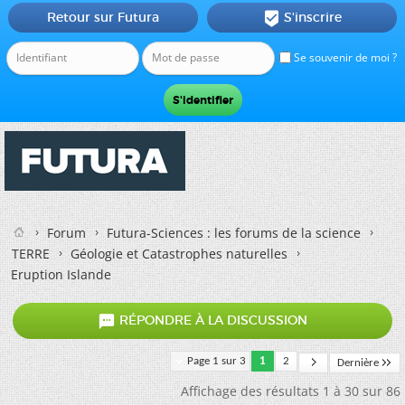
Retour sur Futura
S'inscrire

Se souvenir de moi ?
Forum
Futura-Sciences : les forums de la science
TERRE
Géologie et Catastrophes naturelles
Eruption Islande

RÉPONDRE À LA DISCUSSION
Page 1 sur 3
1
2
Dernière
Affichage des résultats 1 à 30 sur 86