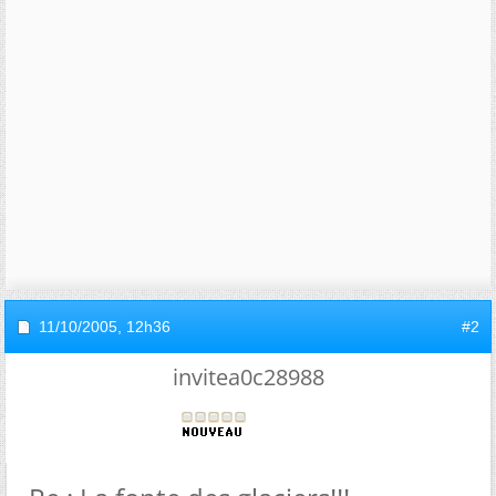
11/10/2005,
12h36
#2
invitea0c28988