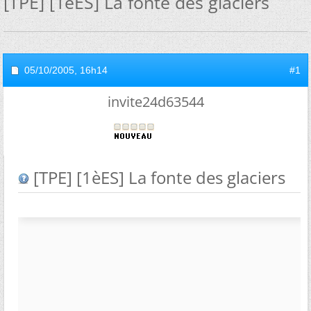
[TPE] [1èES] La fonte des glaciers
05/10/2005,
16h14
#1
invite24d63544
[TPE] [1èES] La fonte des glaciers