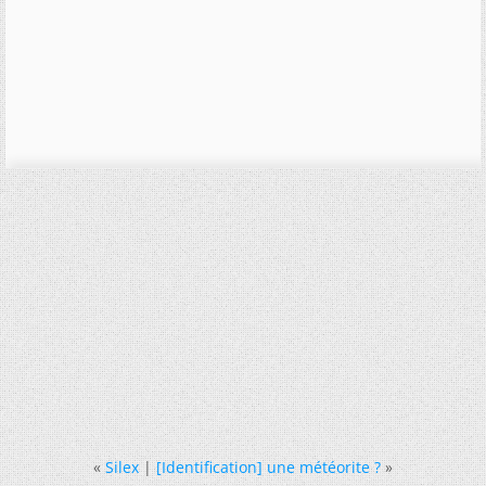
«
Silex
|
[Identification] une météorite ?
»