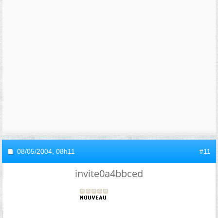
08/05/2004,
08h11
#11
invite0a4bbced