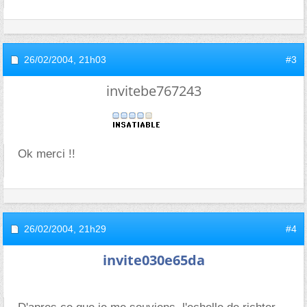
26/02/2004,
21h03
#3
invitebe767243
Ok merci !!
26/02/2004,
21h29
#4
invite030e65da