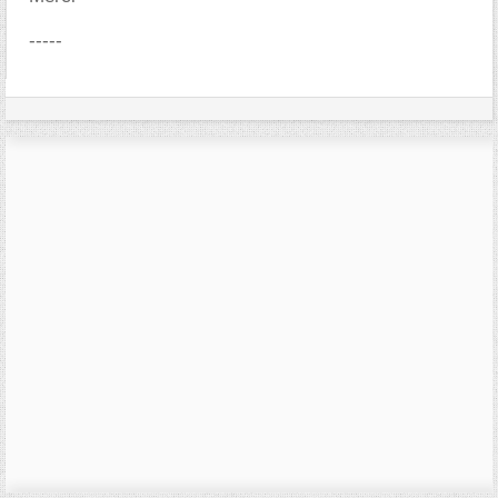
-----