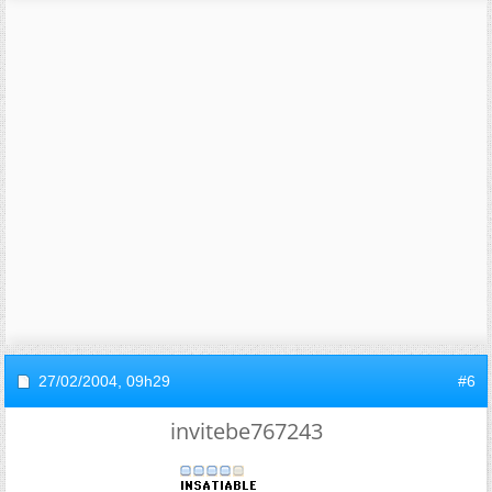
27/02/2004,
09h29
#6
invitebe767243