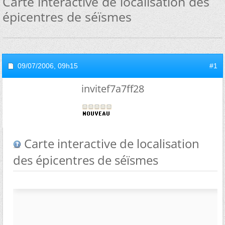
Carte interactive de localisation des
épicentres de séïsmes
09/07/2006,
09h15
#1
invitef7a7ff28
Carte interactive de localisation
des épicentres de séïsmes