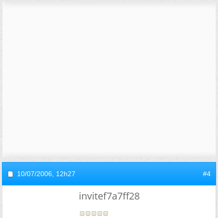
10/07/2006,
12h27
#4
invitef7a7ff28