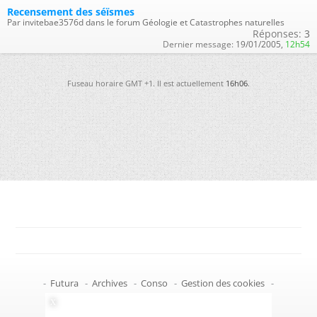
Recensement des séïsmes
Par invitebae3576d dans le forum Géologie et Catastrophes naturelles
Réponses:
3
Dernier message:
19/01/2005,
12h54
Fuseau horaire GMT +1. Il est actuellement
16h06
.
-
Futura
-
Archives
-
Conso
-
Gestion des cookies
-
Politique de confidentialité
-
Haut de page