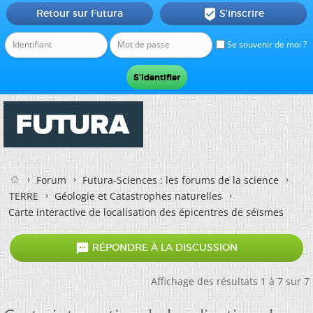
Retour sur Futura
S'inscrire

Se souvenir de moi ?
Forum
Futura-Sciences : les forums de la science
TERRE
Géologie et Catastrophes naturelles
Carte interactive de localisation des épicentres de séïsmes

RÉPONDRE À LA DISCUSSION
Affichage des résultats 1 à 7 sur 7