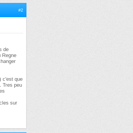
#2
s de
au Regne
 changer
) c'est que
. Tres peu
des
cles sur