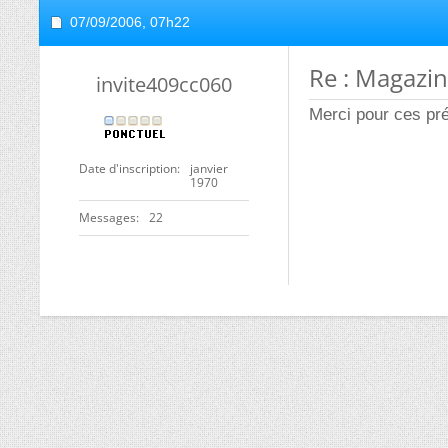
07/09/2006,
07h22
Re : Magazine
invite409cc060
Merci pour ces pré
Date d'inscription
janvier
1970
Messages
22