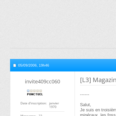
05/09/2006,
19h46
[L3] Magazi
invite409cc060
------
Date d'inscription
janvier
Salut,
1970
Je suis en troisiè
minéraux, les fossi
Messages
22