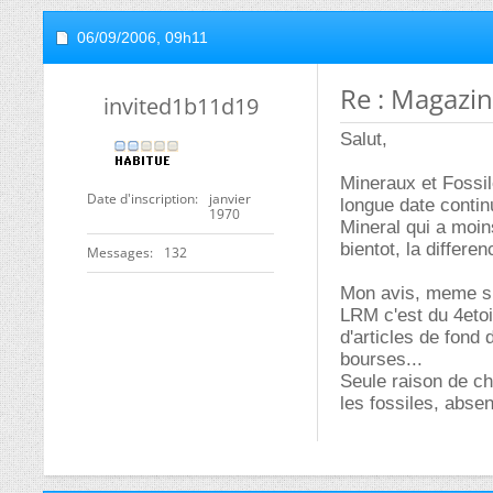
06/09/2006,
09h11
Re : Magazine
invited1b11d19
Salut,
Mineraux et Fossi
Date d'inscription
janvier
longue date contin
1970
Mineral qui a moin
bientot, la differen
Messages
132
Mon avis, meme si i
LRM c'est du 4etoi
d'articles de fon
bourses...
Seule raison de ch
les fossiles, abse