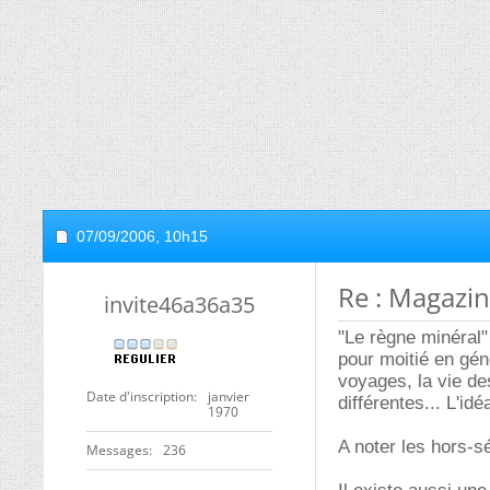
07/09/2006,
10h15
Re : Magazine
invite46a36a35
"Le règne minéral" 
pour moitié en gén
voyages, la vie de
Date d'inscription
janvier
différentes... L'id
1970
A noter les hors-s
Messages
236