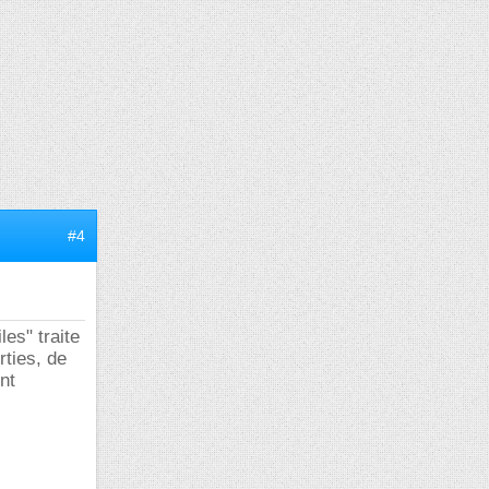
#4
les" traite
rties, de
nt