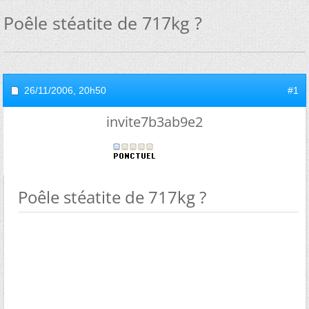
Poêle stéatite de 717kg ?
26/11/2006,
20h50
#1
invite7b3ab9e2
Poêle stéatite de 717kg ?