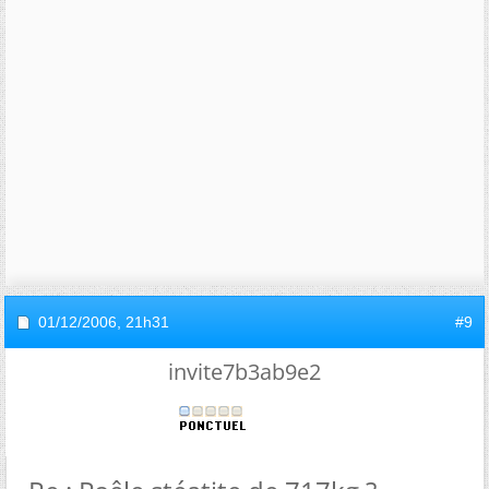
01/12/2006,
21h31
#9
invite7b3ab9e2