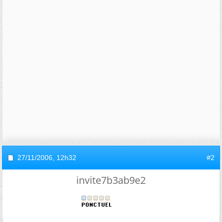
27/11/2006,
12h32
#2
invite7b3ab9e2