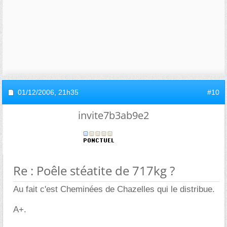
01/12/2006,
21h35
#10
invite7b3ab9e2
Re : Poêle stéatite de 717kg ?
Au fait c'est Cheminées de Chazelles qui le distribue.
A+.