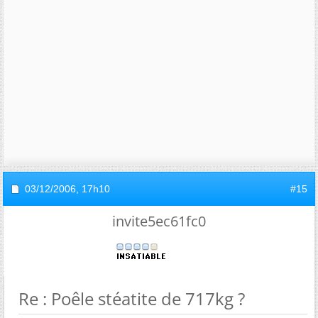
03/12/2006,
17h10
#15
invite5ec61fc0
Re : Poêle stéatite de 717kg ?