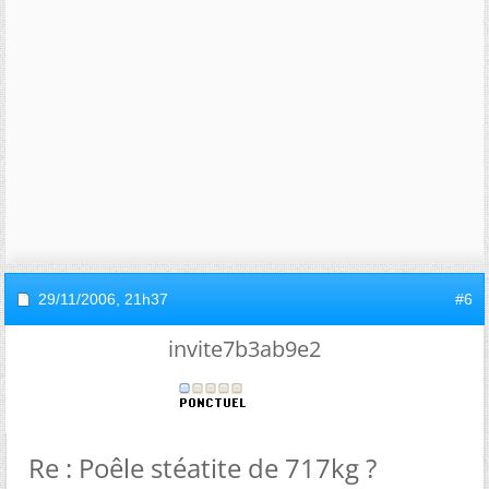
29/11/2006,
21h37
#6
invite7b3ab9e2
Re : Poêle stéatite de 717kg ?