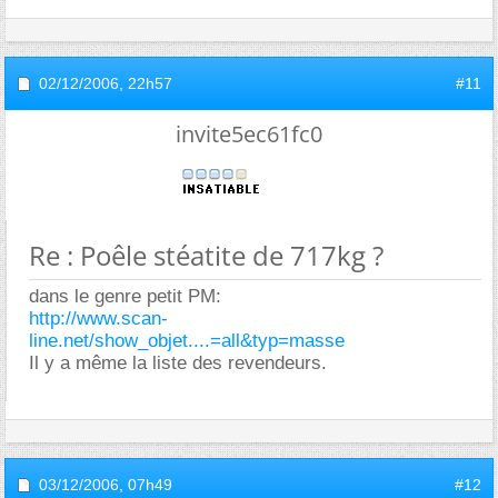
02/12/2006,
22h57
#11
invite5ec61fc0
Re : Poêle stéatite de 717kg ?
dans le genre petit PM:
http://www.scan-
line.net/show_objet....=all&typ=masse
Il y a même la liste des revendeurs.
03/12/2006,
07h49
#12