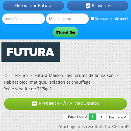
Retour sur Futura
S'inscrire

Se souvenir de moi ?
Forum
Futura-Maison : les forums de la maison
Habitat bioclimatique, isolation et chauffage
Poêle stéatite de 717kg ?

RÉPONDRE À LA DISCUSSION
Page 1 sur 2
1
Dernière
Affichage des résultats 1 à 30 sur 49