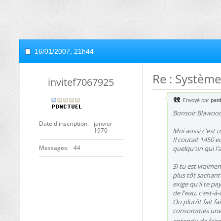
16/01/2007,
21h44
Re : Système 
invitef7067925
Envoyé par
pan
Bonsoir Blawood
Date d'inscription
janvier
1970
Moi aussi c'est 
Il coutait 1450 
Messages
44
quelqu'un qui l
Si tu est vraime
plus tôt sachant
exige qu'il te p
de l'eau, c'est-à
Ou plutôt fait fa
consommes une ea