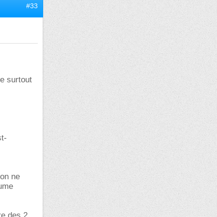
#33
te surtout
t-
'on ne
lume
re des 2