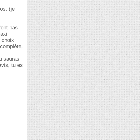
os. (je
'ont pas
maxi
n choix
 complète,
tu sauras
vis, tu es