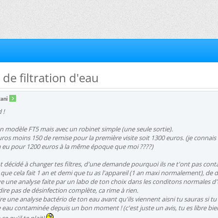
de filtration d'eau
tani
 !
un modèle FT5 mais avec un robinet simple (une seule sortie).
euros moins 150 de remise pour la première visite soit 1300 euros. (je connais
'a eu pour 1200 euros à la même époque que moi ????)
nt décidé à changer tes filtres, d'une demande pourquoi ils ne t'ont pas cont
 que cela fait 1 an et demi que tu as l'appareil (1 an maxi normalement), de 
aye une analyse faite par un labo de ton choix dans les conditons normales d
-dire pas de désinfection complète, ca rime à rien.
ire une analyse bactério de ton eau avant qu'ils viennent aisni tu sauras si tu
u contaminée depuis un bon moment ! (c'est juste un avis, tu es libre bie