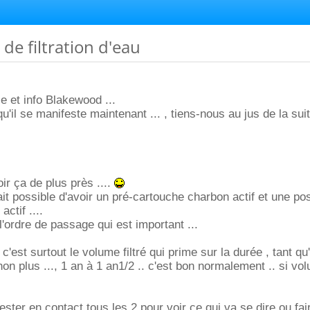
de filtration d'eau
e et info Blakewood ...
 qu'il se manifeste maintenant ... , tiens-nous au jus de la sui
oir ça de plus près ....
fait possible d'avoir un pré-cartouche charbon actif et une pos
ctif ....
l'ordre de passage qui est important ...
, c'est surtout le volume filtré qui prime sur la durée , tant qu
on plus ..., 1 an à 1 an1/2 .. c'est bon normalement .. si vo
ster en contact tous les 2 pour voir ce qui va se dire ou fai