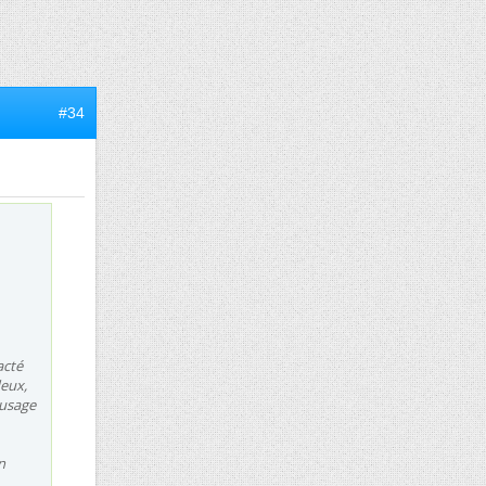
#34
acté
deux,
'usage
n