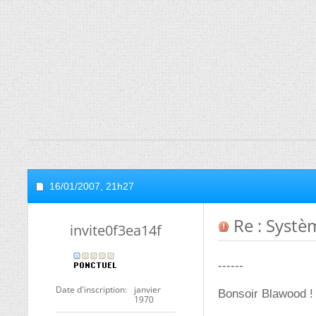
16/01/2007,
21h27
Re : Systèm
invite0f3ea14f
------
Date d'inscription
janvier
Bonsoir Blawood !
1970