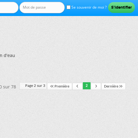
Se souvenir de moi ?
on d'eau
0 sur 78
Page 2 sur 3
2
Première
Dernière