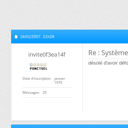
16/01/2007,
21h28
Re : Système 
invite0f3ea14f
désolé d'avoir dé
Date d'inscription
janvier
1970
Messages
20