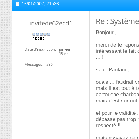
16/01/2007,
21h36
Re : Système 
invitede62ecd1
Bonjour ,
merci de te répons
Date d'inscription
janvier
intéressant le fait
1970
... !
Messages
580
salut Pantani ,
ouais ... faudrait v
mais il est tout à 
cartouche charbon a
mais c'est surtout 
et pour le validité 
dépasse pas trop n
respecté !!
mais essayez de re