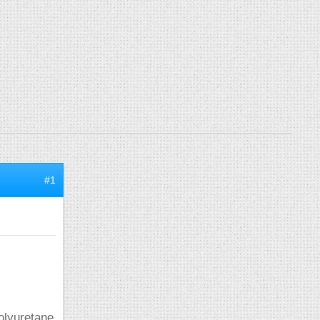
#1
olyuretane