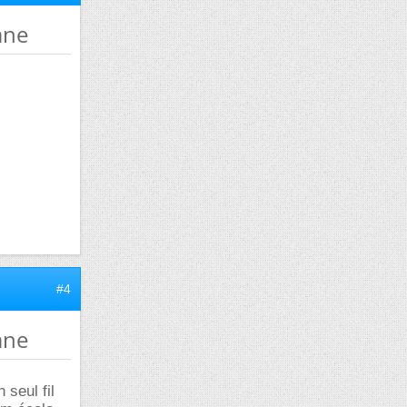
ane
#4
ane
 seul fil