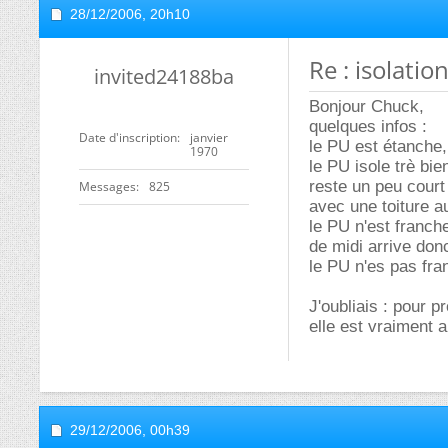
28/12/2006,
20h10
Re : isolati
invited24188ba
Bonjour Chuck,
quelques infos :
Date d'inscription
janvier
le PU est étanche
1970
le PU isole trè bi
reste un peu court 
Messages
825
avec une toiture a
le PU n'est franch
de midi arrive donc
le PU n'es pas fran
J'oubliais : pour p
elle est vraiment a
29/12/2006,
00h39