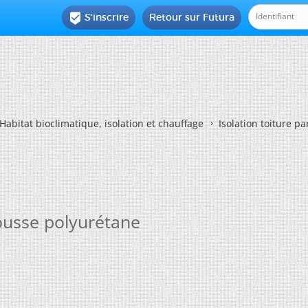
S'inscrire
Retour sur Futura

Habitat bioclimatique, isolation et chauffage
Isolation toiture p
mousse polyurétane