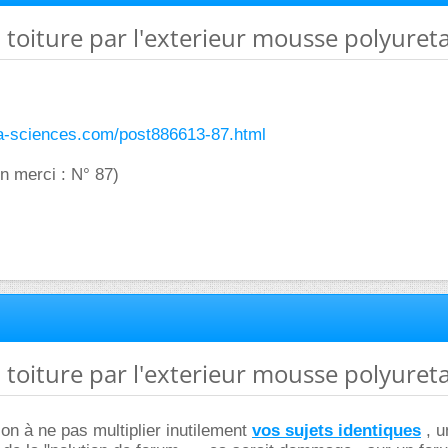
on toiture par l'exterieur mousse polyuret
ura-sciences.com/post886613-87.html
on merci : N° 87)
on toiture par l'exterieur mousse polyuret
ion à ne pas multiplier inutilement
vos sujets identiques
, un