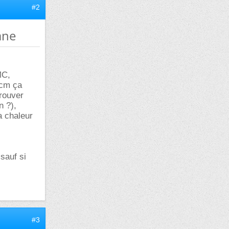
#2
ane
MC,
 cm ça
trouver
n ?),
a chaleur
 sauf si
#3