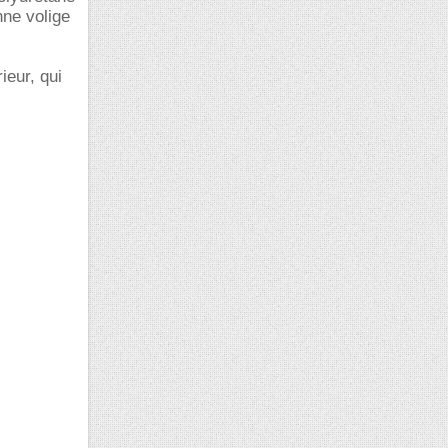
ne volige
ieur, qui