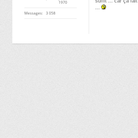
suffit ... car ça f
1970
...
Messages
3 058