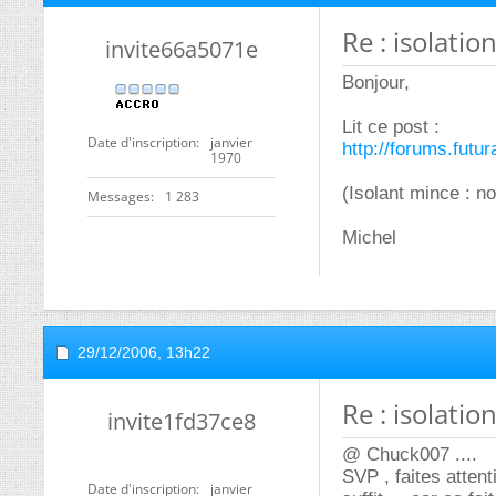
Re : isolati
invite66a5071e
Bonjour,
Lit ce post :
Date d'inscription
janvier
http://forums.fut
1970
(Isolant mince : n
Messages
1 283
Michel
29/12/2006,
13h22
Re : isolati
invite1fd37ce8
@ Chuck007 ....
SVP , faites attent
Date d'inscription
janvier