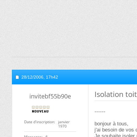
28/12/2006,
17h42
Isolation to
invitebf55b90e
------
Date d'inscription
janvier
bonjour à tous,
1970
j'ai besoin de vos 
Je souhaite isoler
Messages
6