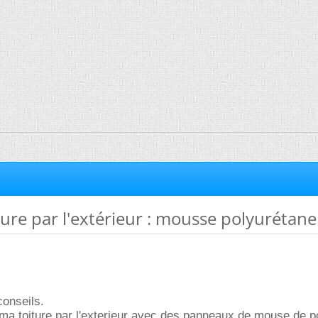
iture par l'extérieur : mousse polyurétane
conseils.
 ma toiture par l'exterieur avec des panneaux de mouse de p