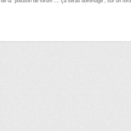
ait de la "polution de forum .... ça serait dommage , sur un fo