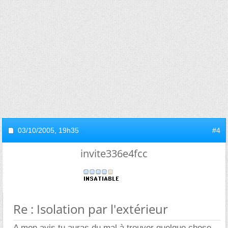
03/10/2005,
19h35
#4
invite336e4fcc
Re : Isolation par l'extérieur
A mon avis tu auras du mal à trouver quelque chose