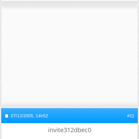
07/12/2005,
14h52
#11
invite312dbec0