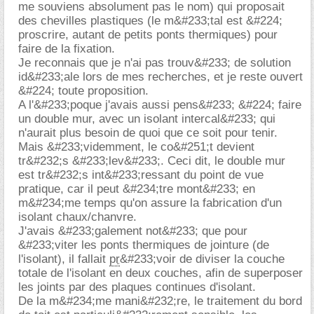
me souviens absolument pas le nom) qui proposait
des chevilles plastiques (le m&#233;tal est &#224;
proscrire, autant de petits ponts thermiques) pour
faire de la fixation.
Je reconnais que je n'ai pas trouv&#233; de solution
id&#233;ale lors de mes recherches, et je reste ouvert
&#224; toute proposition.
A l'&#233;poque j'avais aussi pens&#233; &#224; faire
un double mur, avec un isolant intercal&#233; qui
n'aurait plus besoin de quoi que ce soit pour tenir.
Mais &#233;videmment, le co&#251;t devient
tr&#232;s &#233;lev&#233;. Ceci dit, le double mur
est tr&#232;s int&#233;ressant du point de vue
pratique, car il peut &#234;tre mont&#233; en
m&#234;me temps qu'on assure la fabrication d'un
isolant chaux/chanvre.
J'avais &#233;galement not&#233; que pour
&#233;viter les ponts thermiques de jointure (de
l'isolant), il fallait
pr
&#233;voir de diviser la couche
totale de l'isolant en deux couches, afin de superposer
les joints par des plaques continues d'isolant.
De la m&#234;me mani&#232;re, le traitement du bord