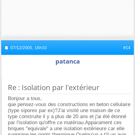
07/12/2005,
16h10
#14
patanca
Re : Isolation par l'extérieur
Bonjour a tous,
que pensez-vous des constructions en beton cellulaire
(type siporex par ex)?J'ai visité une maison de ce
type construite il y a plus de 20 ans et j'ai été étonné
par l'isolation qu'offre ce matériau.Apparament ces
briques "equivale" a une isolation extérieure car elle
supprime les ponts thermique.Quelqu'un a t'il un avis