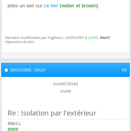
jetes un oeil sur
ce lien
(weber et broutin)
Dernière modification par Yoghourt ; 24/05/2007 à
22h05
.
Motif:
réparation du lien
03/10/2005,
16h10
#3
invité576543
Invité
Re : Isolation par l'extérieur
Merci,
####