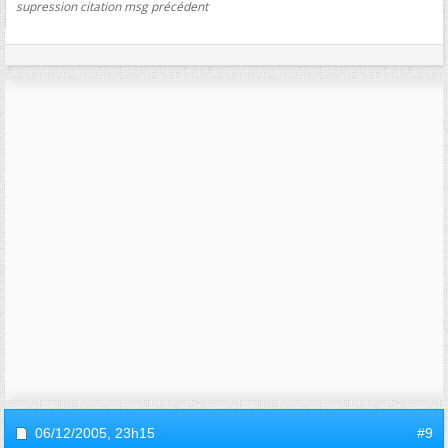
supression citation msg précédent
06/12/2005,
23h15
#9