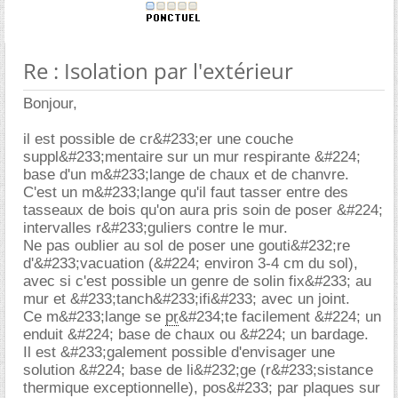
Re : Isolation par l'extérieur
Bonjour,
il est possible de cr&#233;er une couche
suppl&#233;mentaire sur un mur respirante &#224;
base d'un m&#233;lange de chaux et de chanvre.
C'est un m&#233;lange qu'il faut tasser entre des
tasseaux de bois qu'on aura pris soin de poser &#224;
intervalles r&#233;guliers contre le mur.
Ne pas oublier au sol de poser une gouti&#232;re
d'&#233;vacuation (&#224; environ 3-4 cm du sol),
avec si c'est possible un genre de solin fix&#233; au
mur et &#233;tanch&#233;ifi&#233; avec un joint.
Ce m&#233;lange se
pr
&#234;te facilement &#224; un
enduit &#224; base de chaux ou &#224; un bardage.
Il est &#233;galement possible d'envisager une
solution &#224; base de li&#232;ge (r&#233;sistance
thermique exceptionnelle), pos&#233; par plaques sur