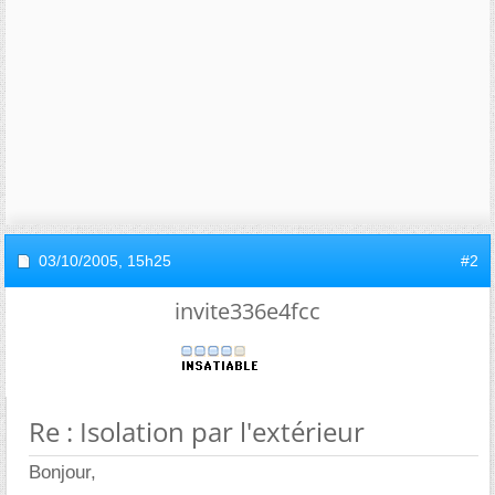
03/10/2005,
15h25
#2
invite336e4fcc
Re : Isolation par l'extérieur
Bonjour,