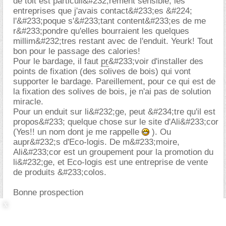
de toit est particuli&#232;rement sensible, les
entreprises que j'avais contact&#233;es &#224;
l'&#233;poque s'&#233;tant content&#233;es de me
r&#233;pondre qu'elles bourraient les quelques
millim&#232;tres restant avec de l'enduit. Yeurk! Tout
bon pour le passage des calories!
Pour le bardage, il faut
pr
&#233;voir d'installer des
points de fixation (des solives de bois) qui vont
supporter le bardage. Pareillement, pour ce qui est de
la fixation des solives de bois, je n'ai pas de solution
miracle.
Pour un enduit sur li&#232;ge, peut &#234;tre qu'il est
propos&#233; quelque chose sur le site d'Ali&#233;cor
(Yes!! un nom dont je me rappelle
). Ou
aupr&#232;s d'Eco-logis. De m&#233;moire,
Ali&#233;cor est un groupement pour la promotion du
li&#232;ge, et Eco-logis est une entreprise de vente
de produits &#233;colos.
Bonne prospection