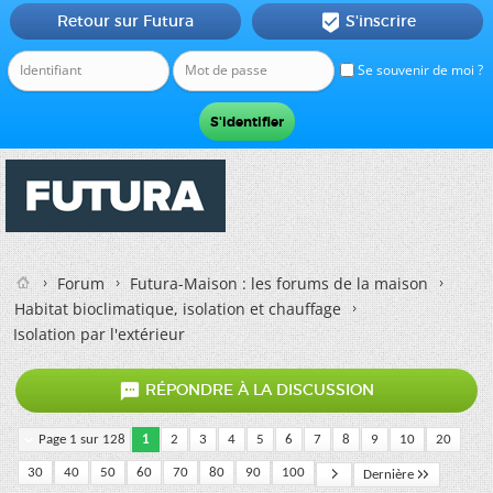
Retour sur Futura
S'inscrire

Se souvenir de moi ?
Forum
Futura-Maison : les forums de la maison
Habitat bioclimatique, isolation et chauffage
Isolation par l'extérieur

RÉPONDRE À LA DISCUSSION
Page 1 sur 128
1
2
3
4
5
6
7
8
9
10
20
30
40
50
60
70
80
90
100
Dernière