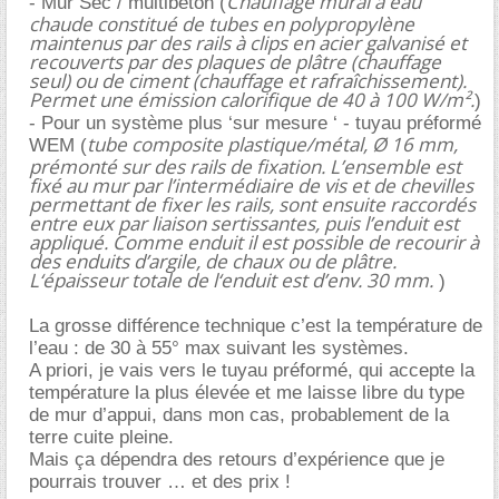
Chauffage mural à eau
- Mur Sec / multibeton (
chaude constitué de tubes en polypropylène
maintenus par des rails à clips en acier galvanisé et
recouverts par des plaques de plâtre (chauffage
seul) ou de ciment (chauffage et rafraîchissement).
Permet une émission calorifique de 40 à 100 W/m².
)
- Pour un système plus ‘sur mesure ‘ - tuyau préformé
tube composite plastique/métal, Ø 16 mm,
WEM (
prémonté sur des rails de fixation. L’ensemble est
fixé au mur par l’intermédiaire de vis et de chevilles
permettant de fixer les rails, sont ensuite raccordés
entre eux par liaison sertissantes, puis l’enduit est
appliqué. Comme enduit il est possible de recourir à
des enduits d’argile, de chaux ou de plâtre.
L‘épaisseur totale de l‘enduit est d’env. 30 mm.
)
La grosse différence technique c’est la température de
l’eau : de 30 à 55° max suivant les systèmes.
A priori, je vais vers le tuyau préformé, qui accepte la
température la plus élevée et me laisse libre du type
de mur d’appui, dans mon cas, probablement de la
terre cuite pleine.
Mais ça dépendra des retours d’expérience que je
pourrais trouver … et des prix !