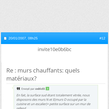
20/01/2007,
08h25
#12
invite10e0b6bc
Re : murs chauffants: quels
matériaux?
Envoyé par
cedric65
En fait, la surface sud étant totalement vitrée, nous
disposons des murs N et E(murs O occupé par la
cuisine et un escalier)+ petite surface sur un mur de
refend.