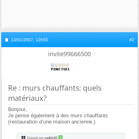
13/01/2007,
12h55
#2
invite99666500
Re : murs chauffants: quels
matériaux?
Bonjour,
Je pense également à des murs chauffants
(restauration d’une maison ancienne.)
Envoyé par
cedric65