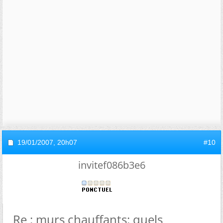
19/01/2007,
20h07
#10
invitef086b3e6
Re : murs chauffants: quels