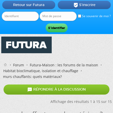
Retour sur Futura
S'inscrire

Se souvenir de moi ?
Forum
Futura-Maison : les forums de la maison
Habitat bioclimatique, isolation et chauffage
murs chauffants: quels matériaux?

RÉPONDRE À LA DISCUSSION
Affichage des résultats 1 à 15 sur 15