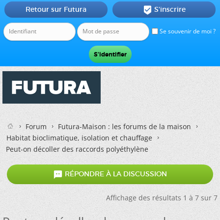
Retour sur Futura
S'inscrire

Se souvenir de moi ?
Forum
Futura-Maison : les forums de la maison
Habitat bioclimatique, isolation et chauffage
Peut-on décoller des raccords polyéthylène

RÉPONDRE À LA DISCUSSION
Affichage des résultats 1 à 7 sur 7