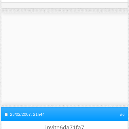
23/02/2007,
21h44
#6
invite6da71fa7