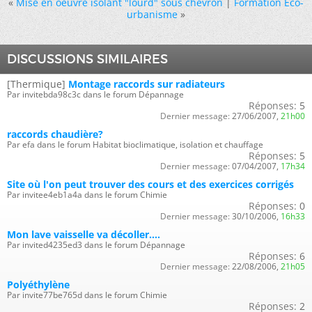
«
Mise en oeuvre isolant "lourd" sous chevron
|
Formation Eco-
urbanisme
»
DISCUSSIONS SIMILAIRES
[Thermique]
Montage raccords sur radiateurs
Par invitebda98c3c dans le forum Dépannage
Réponses:
5
Dernier message:
27/06/2007,
21h00
raccords chaudière?
Par efa dans le forum Habitat bioclimatique, isolation et chauffage
Réponses:
5
Dernier message:
07/04/2007,
17h34
Site où l'on peut trouver des cours et des exercices corrigés
Par invitee4eb1a4a dans le forum Chimie
Réponses:
0
Dernier message:
30/10/2006,
16h33
Mon lave vaisselle va décoller....
Par invited4235ed3 dans le forum Dépannage
Réponses:
6
Dernier message:
22/08/2006,
21h05
Polyéthylène
Par invite77be765d dans le forum Chimie
Réponses:
2