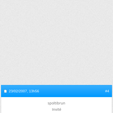
23/02/2007,
13h56
#4
spoltibrun
Invité