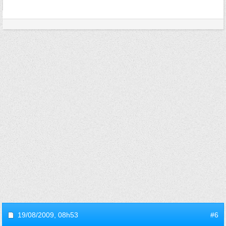
19/08/2009,
08h53
#6