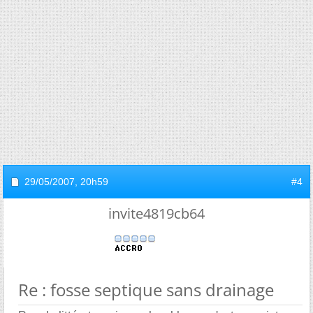
29/05/2007,
20h59
#4
invite4819cb64
Re : fosse septique sans drainage