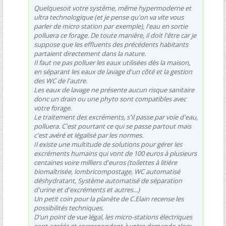
Quelquesoit votre système, même hypermoderne et
ultra technologique (et je pense qu'on va vite vous
parler de micro station par exemple), l'eau en sortie
polluera ce forage. De toute manière, il doit l'être car je
suppose que les effluents des précédents habitants
partaient directement dans la nature.
Il faut ne pas polluer les eaux utilisées dès la maison,
en séparant les eaux de lavage d'un côté et la gestion
des WC de l'autre.
Les eaux de lavage ne présente aucun risque sanitaire
donc un drain ou une phyto sont compatibles avec
votre forage.
Le traitement des excréments, s'il passe par voie d'eau,
polluera. C'est pourtant ce qui se passe partout mais
c'est avéré et légalisé par les normes.
Il existe une multitude de solutions pour gérer les
excréments humains qui vont de 100 euros à plusieurs
centaines voire milliers d'euros (toilettes à litière
biomaîtrisée, lombricompostage, WC automatisé
déshydratant, Système automatisé de séparation
d'urine et d'excréments et autres...)
Un petit coin pour la planète de C.Elain recense les
possibilités techniques.
D'un point de vue légal, les micro-stations électriques