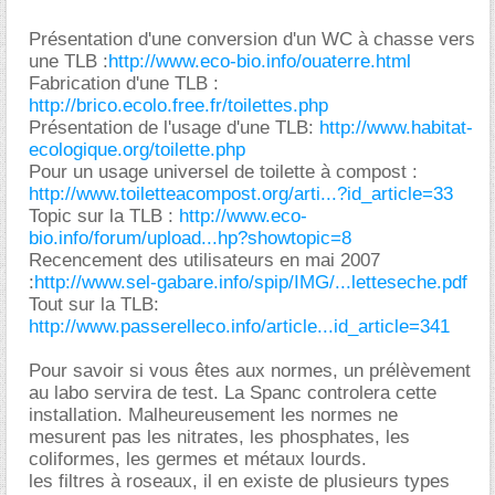
Présentation d'une conversion d'un WC à chasse vers
une TLB :
http://www.eco-bio.info/ouaterre.html
Fabrication d'une TLB :
http://brico.ecolo.free.fr/toilettes.php
Présentation de l'usage d'une TLB:
http://www.habitat-
ecologique.org/toilette.php
Pour un usage universel de toilette à compost :
http://www.toiletteacompost.org/arti...?id_article=33
Topic sur la TLB :
http://www.eco-
bio.info/forum/upload...hp?showtopic=8
Recencement des utilisateurs en mai 2007
:
http://www.sel-gabare.info/spip/IMG/...letteseche.pdf
Tout sur la TLB:
http://www.passerelleco.info/article...id_article=341
Pour savoir si vous êtes aux normes, un prélèvement
au labo servira de test. La Spanc controlera cette
installation. Malheureusement les normes ne
mesurent pas les nitrates, les phosphates, les
coliformes, les germes et métaux lourds.
les filtres à roseaux, il en existe de plusieurs types