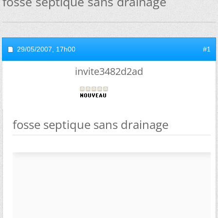
fosse septique sans drainage
29/05/2007,
17h00
#1
invite3482d2ad
fosse septique sans drainage