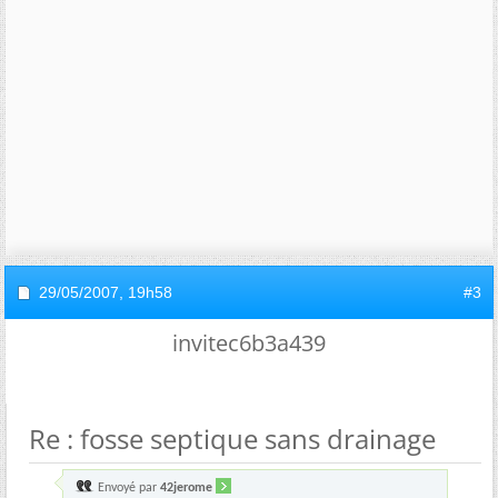
29/05/2007,
19h58
#3
invitec6b3a439
Re : fosse septique sans drainage
Envoyé par
42jerome