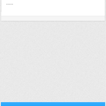
-----