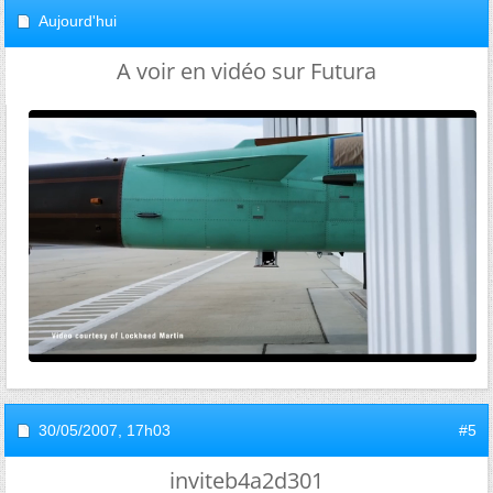
Aujourd'hui
A voir en vidéo sur Futura
30/05/2007,
17h03
#5
inviteb4a2d301