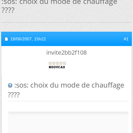
:sos: choix du mode de chauffage
????
18/06/2007,
15h22
#1
invite2bb2f108
:sos: choix du mode de chauffage
????