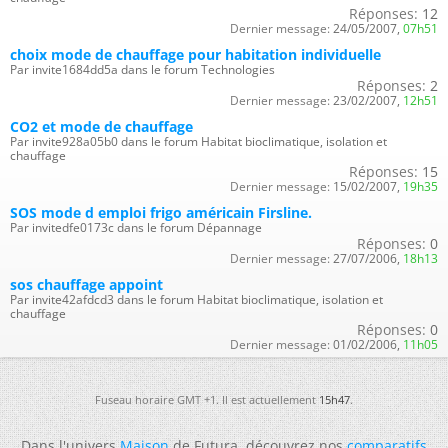
Réponses:
12
Dernier message:
24/05/2007,
07h51
choix mode de chauffage pour habitation individuelle
Par invite1684dd5a dans le forum Technologies
Réponses:
2
Dernier message:
23/02/2007,
12h51
CO2 et mode de chauffage
Par invite928a05b0 dans le forum Habitat bioclimatique, isolation et
chauffage
Réponses:
15
Dernier message:
15/02/2007,
19h35
SOS mode d emploi frigo américain Firsline.
Par invitedfe0173c dans le forum Dépannage
Réponses:
0
Dernier message:
27/07/2006,
18h13
sos chauffage appoint
Par invite42afdcd3 dans le forum Habitat bioclimatique, isolation et
chauffage
Réponses:
0
Dernier message:
01/02/2006,
11h05
Fuseau horaire GMT +1. Il est actuellement
15h47
.
Dans l'univers
Maison
de Futura, découvrez nos
comparatifs