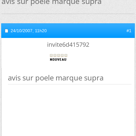
avis sur poele marque supra
24/10/2007,
11h20
#1
invite6d415792
avis sur poele marque supra