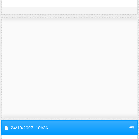
24/10/2007,
10h36
#8