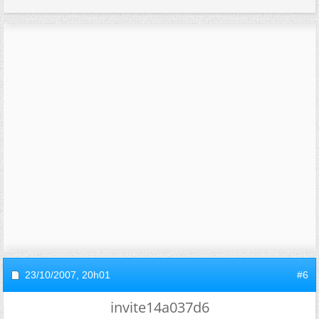
23/10/2007,
20h01
#6
invite14a037d6