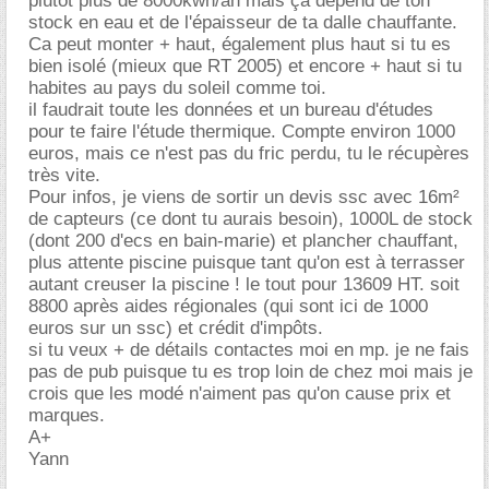
plutôt plus de 8000kwh/an mais ça dépend de ton
stock en eau et de l'épaisseur de ta dalle chauffante.
Ca peut monter + haut, également plus haut si tu es
bien isolé (mieux que RT 2005) et encore + haut si tu
habites au pays du soleil comme toi.
il faudrait toute les données et un bureau d'études
pour te faire l'étude thermique. Compte environ 1000
euros, mais ce n'est pas du fric perdu, tu le récupères
très vite.
Pour infos, je viens de sortir un devis ssc avec 16m²
de capteurs (ce dont tu aurais besoin), 1000L de stock
(dont 200 d'ecs en bain-marie) et plancher chauffant,
plus attente piscine puisque tant qu'on est à terrasser
autant creuser la piscine ! le tout pour 13609 HT. soit
8800 après aides régionales (qui sont ici de 1000
euros sur un ssc) et crédit d'impôts.
si tu veux + de détails contactes moi en mp. je ne fais
pas de pub puisque tu es trop loin de chez moi mais je
crois que les modé n'aiment pas qu'on cause prix et
marques.
A+
Yann