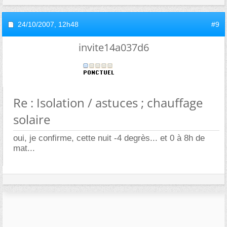
24/10/2007,
12h48
#9
invite14a037d6
Re : Isolation / astuces ; chauffage
solaire
oui, je confirme, cette nuit -4 degrès... et 0 à 8h de
mat...