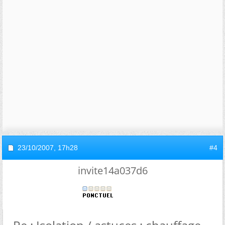
23/10/2007,
17h28
#4
invite14a037d6