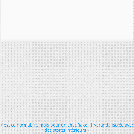
«
est ce normal, 16 mois pour un chauffage?
|
Veranda isolée avec
des stores intèrieurs
»