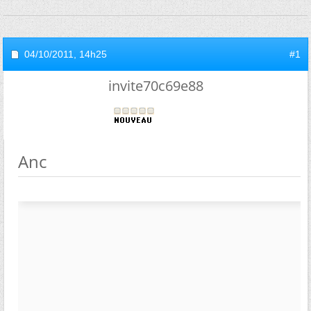
04/10/2011,
14h25
#1
invite70c69e88
Anc