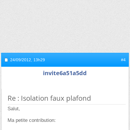
24/09/2012,
13h29
#4
invite6a51a5dd
Re : Isolation faux plafond
Salut,
Ma petite contribution: