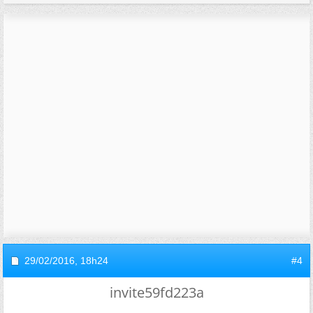
29/02/2016,
18h24
#4
invite59fd223a