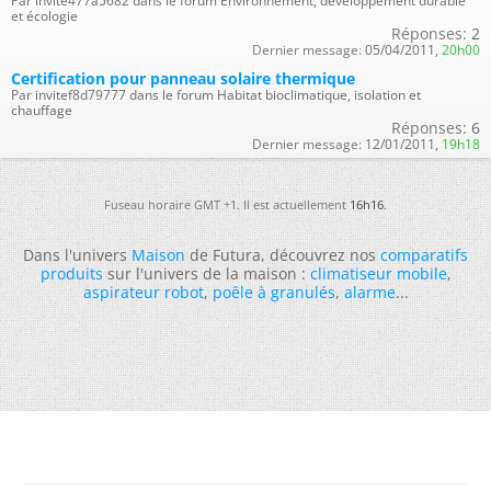
Par invite477a5682 dans le forum Environnement, développement durable
et écologie
Réponses:
2
Dernier message:
05/04/2011,
20h00
Certification pour panneau solaire thermique
Par invitef8d79777 dans le forum Habitat bioclimatique, isolation et
chauffage
Réponses:
6
Dernier message:
12/01/2011,
19h18
Fuseau horaire GMT +1. Il est actuellement
16h16
.
Dans l'univers
Maison
de Futura, découvrez nos
comparatifs
produits
sur l'univers de la maison :
climatiseur mobile
,
aspirateur robot
,
poêle à granulés
,
alarme
...