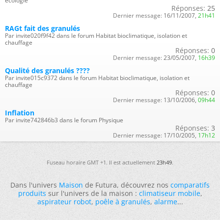
écologie
Réponses:
25
Dernier message:
16/11/2007,
21h41
RAGt fait des granulés
Par invite020f9f42 dans le forum Habitat bioclimatique, isolation et
chauffage
Réponses:
0
Dernier message:
23/05/2007,
16h39
Qualité des granulés ????
Par invite015c9372 dans le forum Habitat bioclimatique, isolation et
chauffage
Réponses:
0
Dernier message:
13/10/2006,
09h44
Inflation
Par invite742846b3 dans le forum Physique
Réponses:
3
Dernier message:
17/10/2005,
17h12
Fuseau horaire GMT +1. Il est actuellement
23h49
.
Dans l'univers
Maison
de Futura, découvrez nos
comparatifs
produits
sur l'univers de la maison :
climatiseur mobile
,
aspirateur robot
,
poêle à granulés
,
alarme
...