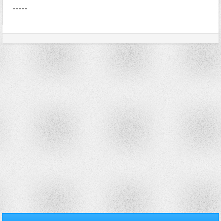
-----