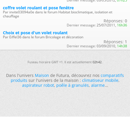
Dernier message:
03/05/2012,
07h25
coffre volet roulant et pose fenêtre
Par invite03094a0e dans le forum Habitat bioclimatique, isolation et
chauffage
Réponses:
0
Dernier message:
25/07/2011,
16h36
Choix et pose d'un volet roulant
Par Eiffel36 dans le forum Bricolage et décoration
Réponses:
1
Dernier message:
03/09/2010,
14h38
Fuseau horaire GMT +1. Il est actuellement
02h42
.
Dans l'univers
Maison
de Futura, découvrez nos
comparatifs
produits
sur l'univers de la maison :
climatiseur mobile
,
aspirateur robot
,
poêle à granulés
,
alarme
...