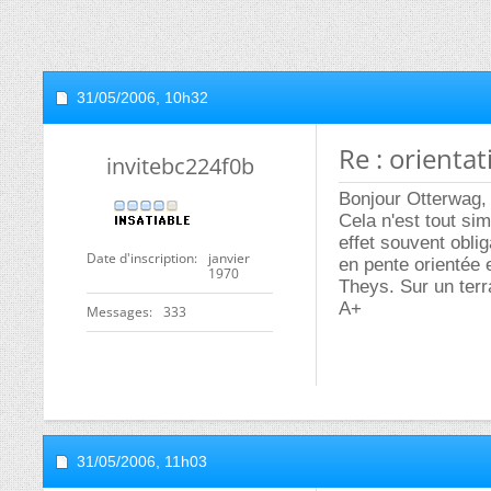
31/05/2006,
10h32
Re : orienta
invitebc224f0b
Bonjour Otterwag,
Cela n'est tout si
effet souvent oblig
Date d'inscription
janvier
en pente orientée e
1970
Theys. Sur un terra
A+
Messages
333
31/05/2006,
11h03