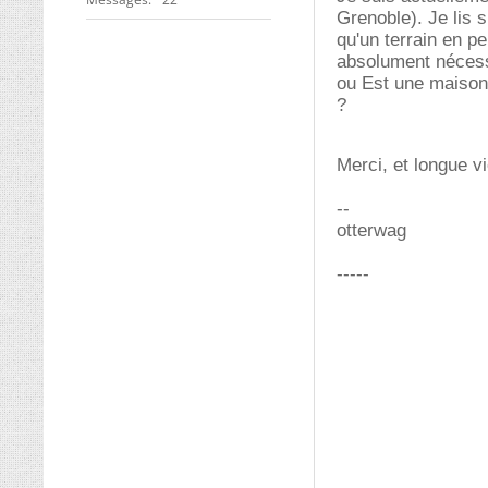
Grenoble). Je lis s
qu'un terrain en p
absolument nécessa
ou Est une maison 
?
Merci, et longue v
--
otterwag
-----