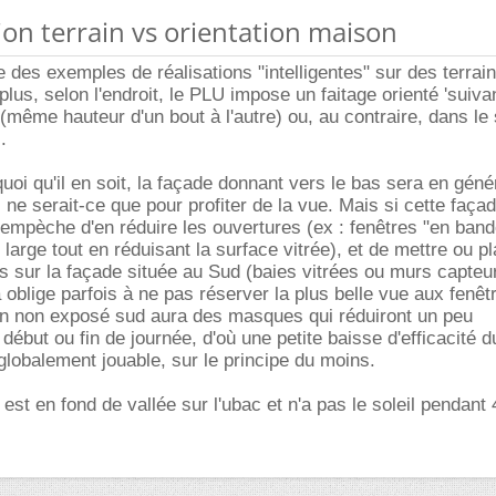
tion terrain vs orientation maison
e des exemples de réalisations "intelligentes" sur des terrai
lus, selon l'endroit, le PLU impose un faitage orienté 'suivan
(même hauteur d'un bout à l'autre) ou, au contraire, dans le
.
quoi qu'il en soit, la façade donnant vers le bas sera en géné
ne serait-ce que pour profiter de la vue. Mais si cette façad
'empèche d'en réduire les ouvertures (ex : fenêtres "en ban
large tout en réduisant la surface vitrée), et de mettre ou p
 sur la façade située au Sud (baies vitrées ou murs capteur
 oblige parfois à ne pas réserver la plus belle vue aux fenêt
ain non exposé sud aura des masques qui réduiront un peu
 début ou fin de journée, d'où une petite baisse d'efficacité d
 globalement jouable, sur le principe du moins.
n est en fond de vallée sur l'ubac et n'a pas le soleil pendant 