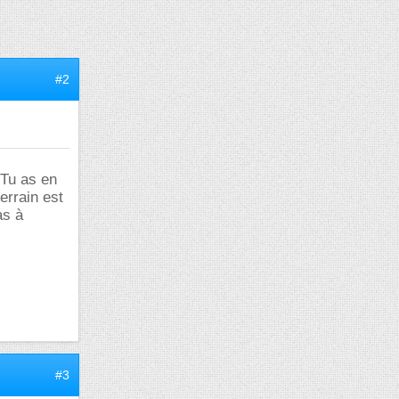
#2
 Tu as en
errain est
as à
#3