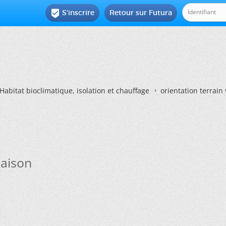
S'inscrire
Retour sur Futura

Habitat bioclimatique, isolation et chauffage
orientation terrain
maison