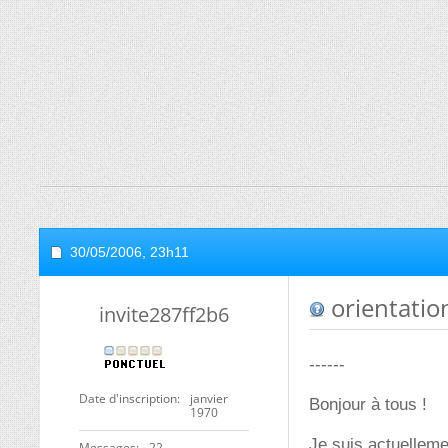
30/05/2006,
23h11
orientation
invite287ff2b6
------
Date d'inscription
janvier
Bonjour à tous !
1970
Je suis actuelleme
Messages
22