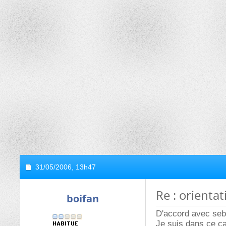
31/05/2006,
13h47
Re : orienta
boifan
D'accord avec se
Je suis dans ce ca