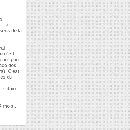
ns
t la
 sens de la
ral
e n'est
deau" pour
lace des
s). C'est
res du
u solaire
4 mois...