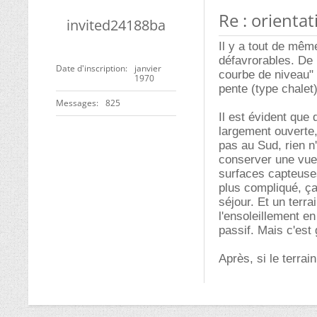
Re : orienta
invited24188ba
Il y a tout de mêm
défavrorables. De p
Date d'inscription
janvier
courbe de niveau" 
1970
pente (type chalet)
Messages
825
Il est évident que 
largement ouverte, 
pas au Sud, rien n
conserver une vue 
surfaces capteuses
plus compliqué, ça
séjour. Et un terr
l'ensoleillement en
passif. Mais c'est
Après, si le terrai