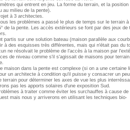
amètres qui entrent en jeu. La forme du terrain, et la position
u au milieu de la pente).
ojet à 3 architectes.
 tous les problèmes a passé le plus de temps sur le terrain à
° de la pente. Les accès extérieurs se font par des jeux de
ers.
nt partis sur une solution bateau (maison parallèle aux cour
r à des esquisses très différentes, mais qui n'était pas du t
cun ne résolvait le problème de l'accès à la maison par l'exté
nces de niveau comme s'il s'agissait de maisons pour terrain
e.
e maison dans la pente est complexe (si on a une certaine li
pour un architecte à condition qu'il puisse y consacrer un pe
le terrain pour déterminer les axes de vue les plus interréssa
rons pas les apports solaires d'une exposition Sud.
roblèmes à traiter comme éviter les surchauffes à cause de
uest mais nous y arriverons en utilisant les techniques bio-