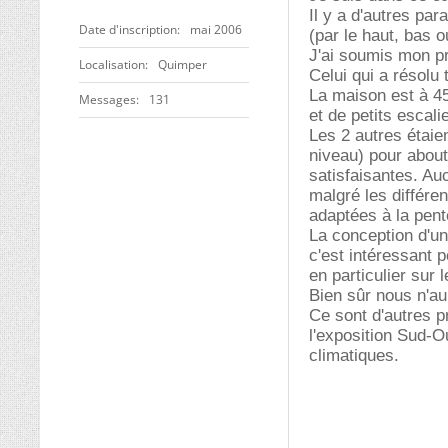
Il y a d'autres par
Date d'inscription
mai 2006
(par le haut, bas o
J'ai soumis mon pr
Localisation
Quimper
Celui qui a résolu
La maison est à 45
Messages
131
et de petits escali
Les 2 autres étaie
niveau) pour abouti
satisfaisantes. Au
malgré les différe
adaptées à la pent
La conception d'un
c'est intéressant 
en particulier sur 
Bien sûr nous n'au
Ce sont d'autres p
l'exposition Sud-O
climatiques.