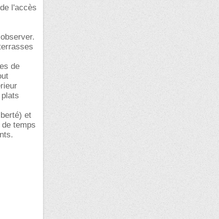
 de l'accès
 observer.
 terrasses
bes de
out
rieur
 plats
berté) et
u de temps
nts.