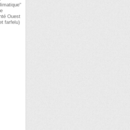
climatique"
ce
enté Ouest
t farfelu)