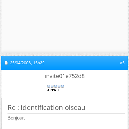
26/04/2008,
16h39
#6
invite01e752d8
Re : identification oiseau
Bonjour,