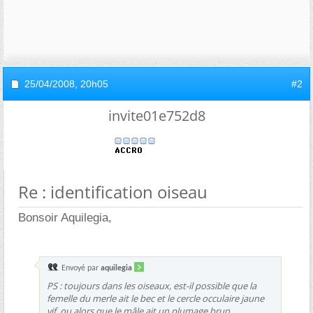
25/04/2008,
20h05
#2
invite01e752d8
Re : identification oiseau
Bonsoir Aquilegia,
Envoyé par
aquilegia
PS : toujours dans les oiseaux, est-il possible que la
femelle du merle ait le bec et le cercle occulaire jaune
vif, ou alors que le mâle ait un plumage brun