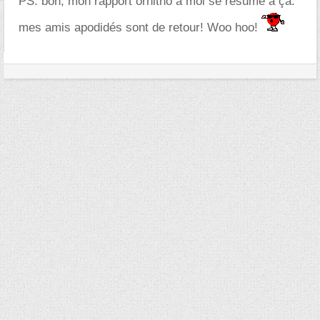
PS: bon, mon rapport ornitho à moi se résume à ça:
mes amis apodidés sont de retour! Woo hoo!