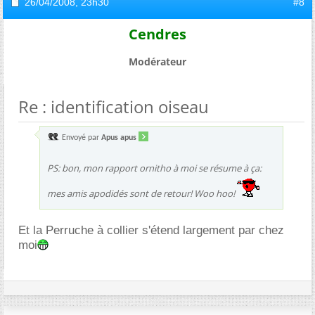
26/04/2008,
23h30
#8
Cendres
Modérateur
Re : identification oiseau
Envoyé par
Apus apus
PS: bon, mon rapport ornitho à moi se résume à ça:
mes amis apodidés sont de retour! Woo hoo!
Et la Perruche à collier s'étend largement par chez
moi