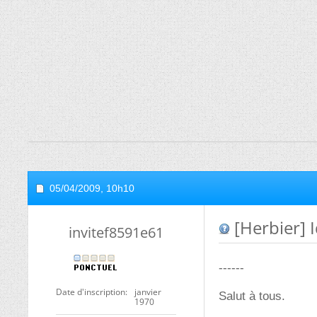
05/04/2009,
10h10
[Herbier] I
invitef8591e61
------
Date d'inscription
janvier
Salut à tous.
1970