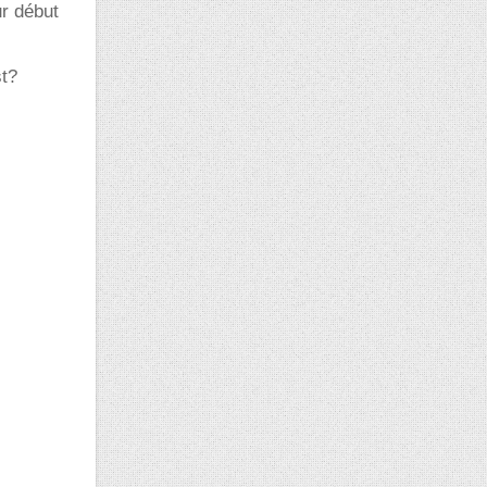
ur début
st?