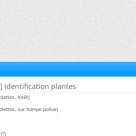
] Identification plantes
olettes, forêt)
iolettes, sur hampe poilue)
i?)