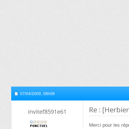
07/04/2009,
08h58
Re : [Herbier
invitef8591e61
Merci pour les ré