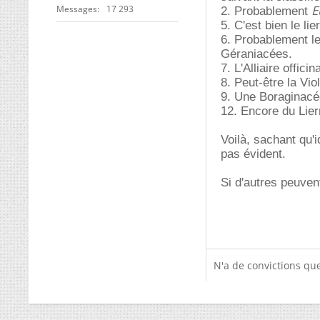
E
Messages
17 293
2. Probablement
5. C'est bien le lie
6. Probablement l
Géraniacées.
7. L'Alliaire officin
8. Peut-être la Vi
9. Une Boraginacée
12. Encore du Lierr
Voilà, sachant qu'i
pas évident.
Si d'autres peuvent
N'a de convictions que