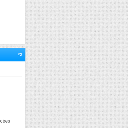
#3
acées