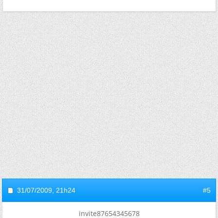
31/07/2009,
21h24
#5
invite87654345678