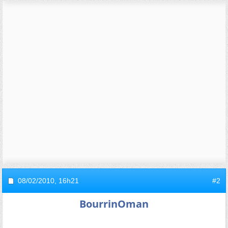
08/02/2010,
16h21
#2
BourrinOman