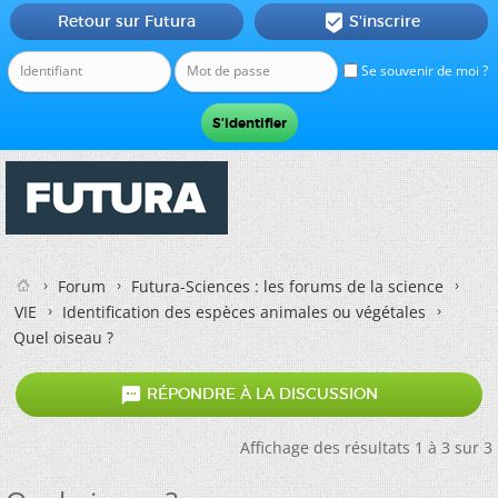
Retour sur Futura
S'inscrire

Se souvenir de moi ?
Forum
Futura-Sciences : les forums de la science
VIE
Identification des espèces animales ou végétales
Quel oiseau ?

RÉPONDRE À LA DISCUSSION
Affichage des résultats 1 à 3 sur 3