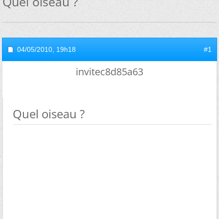
Quel oiseau ?
04/05/2010,
19h18
#1
invitec8d85a63
Quel oiseau ?