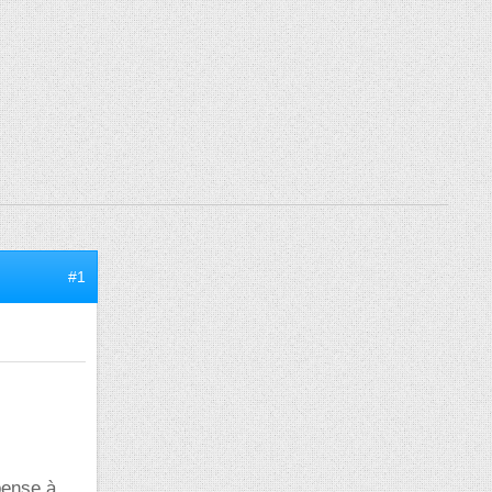
#1
pense à