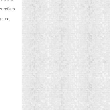
 reflets
re, ce