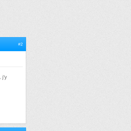
#2
 j'y