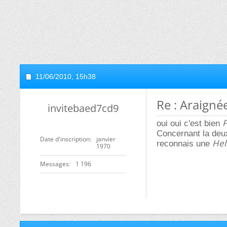
11/06/2010,
15h38
Re : Araigné
invitebaed7cd9
P
oui oui c'est bien
Concernant la deux
Date d'inscription
janvier
Hel
reconnais une
1970
Messages
1 196