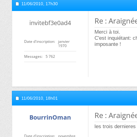
11/06/2010,
17h30
Re : Araigné
invitebf3e0ad4
Merci à toi.
C'est inquiétant: 
Date d'inscription
janvier
imposante !
1970
Messages
5 762
11/06/2010,
18h01
Re : Araigné
BourrinOman
les trois derniere
Date d'inscription
novembre