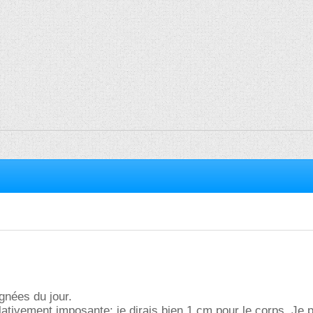
ignées du jour.
lativement imposante: je dirais bien 1 cm pour le corps. Je 