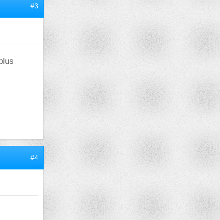
#3
plus
#4