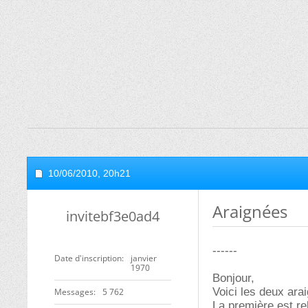
10/06/2010,
20h21
Araignées
invitebf3e0ad4
------
Date d'inscription
janvier
1970
Bonjour,
Voici les deux ara
Messages
5 762
La première est re