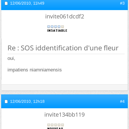
12/06/2010,
11h49
#3
invite061dcdf2
Re : SOS iddentification d'une fleur
oui,
impatiens niamniamensis
12/06/2010,
12h18
#4
invite134bb119