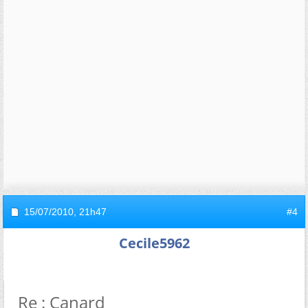
15/07/2010,
21h47
#4
Cecile5962
Re : Canard