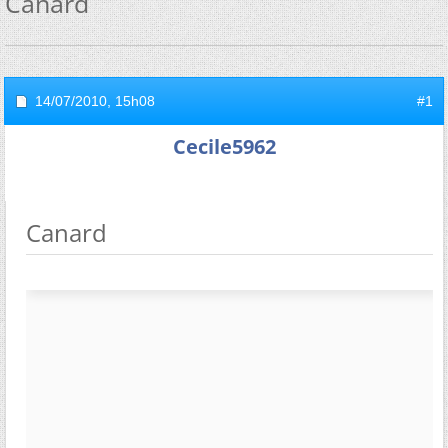
Canard
14/07/2010,
15h08
#1
Cecile5962
Canard