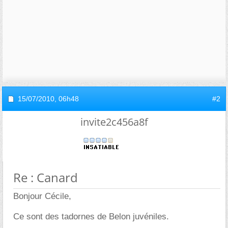
15/07/2010,
06h48
#2
invite2c456a8f
Re : Canard
Bonjour Cécile,
Ce sont des tadornes de Belon juvéniles.