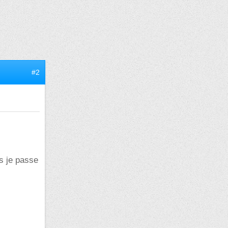
#2
is je passe