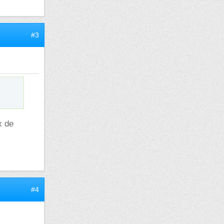
#3
x de
#4