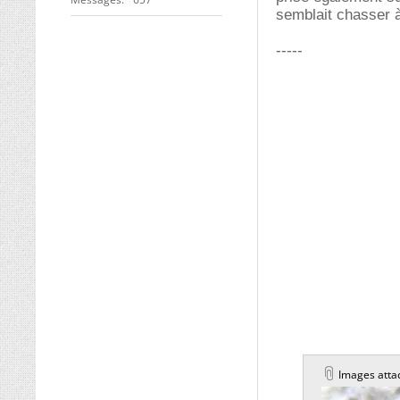
semblait chasser à 
-----
Images atta