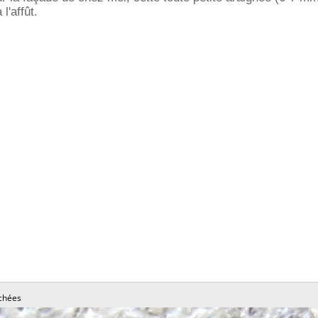
l'affût.
chées