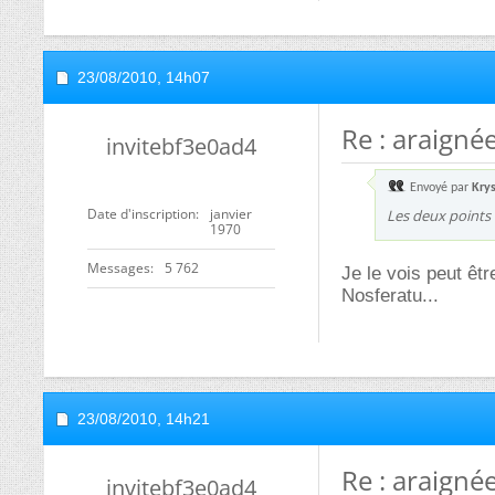
23/08/2010,
14h07
Re : araigné
invitebf3e0ad4
Envoyé par
Kry
Date d'inscription
janvier
Les deux points 
1970
Messages
5 762
Je le vois peut êt
Nosferatu...
23/08/2010,
14h21
Re : araigné
invitebf3e0ad4