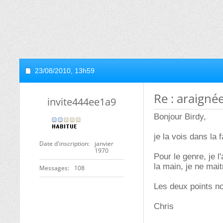
23/08/2010,
13h59
Re : araigné
invite444ee1a9
Bonjour Birdy,
je la vois dans la 
Date d'inscription
janvier
1970
Pour le genre, je 
la main, je ne mai
Messages
108
Les deux points no
Chris