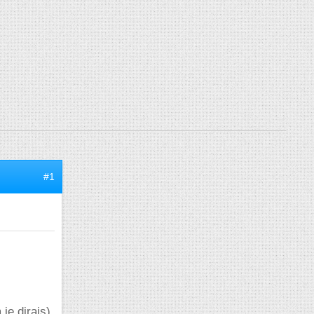
#1
je dirais)