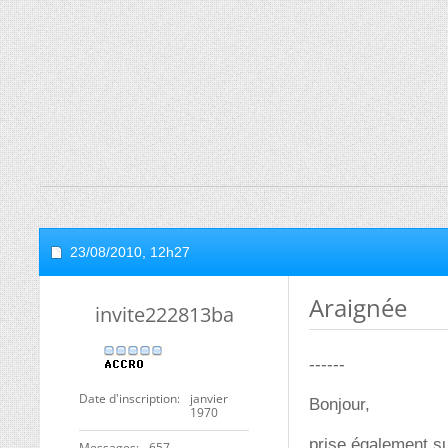
23/08/2010,
12h27
Araignée
invite222813ba
------
Date d'inscription
janvier
Bonjour,
1970
prise également su
Messages
657