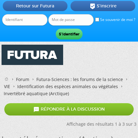
Retour sur Futura
S'inscrire

Se souvenir de moi ?
Forum
Futura-Sciences : les forums de la science
VIE
Identification des espèces animales ou végétales
Invertébré aquatique (Arctique)

RÉPONDRE À LA DISCUSSION
Affichage des résultats 1 à 3 sur 3