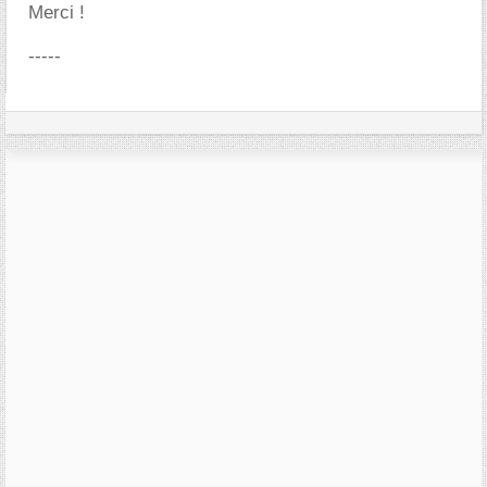
Merci !
-----