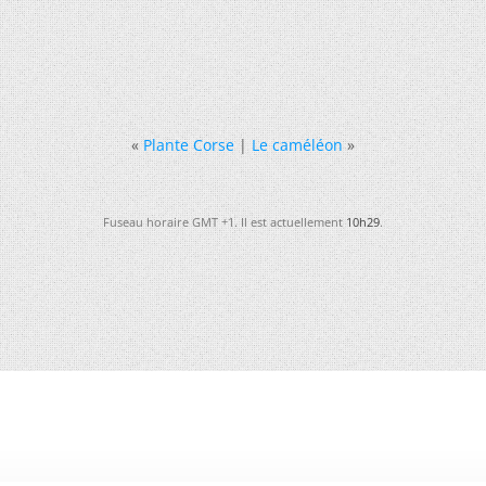
«
Plante Corse
|
Le caméléon
»
Fuseau horaire GMT +1. Il est actuellement
10h29
.