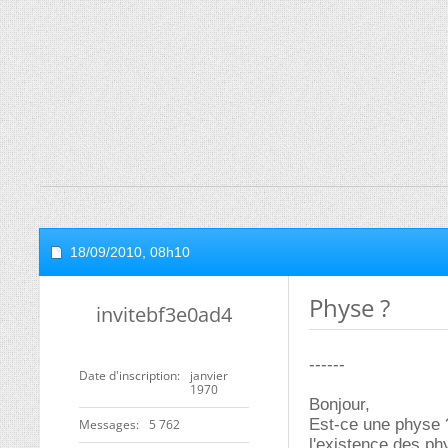
18/09/2010,
08h10
Physe ?
invitebf3e0ad4
------
Date d'inscription
janvier
1970
Bonjour,
Est-ce une physe ? 
Messages
5 762
l'existence des ph