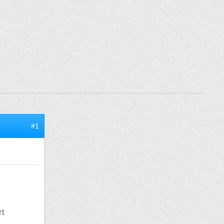
#1
rt