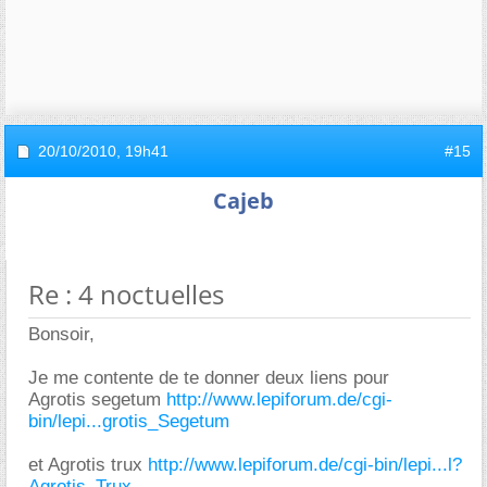
20/10/2010,
19h41
#15
Cajeb
Re : 4 noctuelles
Bonsoir,
Je me contente de te donner deux liens pour
Agrotis segetum
http://www.lepiforum.de/cgi-
bin/lepi...grotis_Segetum
et Agrotis trux
http://www.lepiforum.de/cgi-bin/lepi...l?
Agrotis_Trux