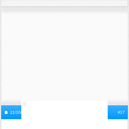
21/10/2010,
10h50
#17
invite1a25ea85