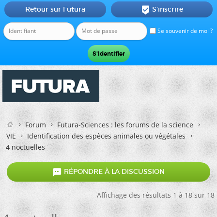
Retour sur Futura
S'inscrire

Se souvenir de moi ?
Forum
Futura-Sciences : les forums de la science
VIE
Identification des espèces animales ou végétales
4 noctuelles

RÉPONDRE À LA DISCUSSION
Affichage des résultats 1 à 18 sur 18