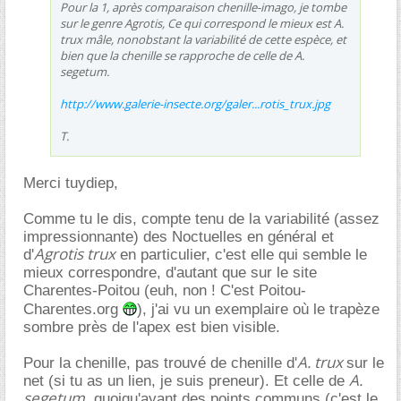
Pour la 1, après comparaison chenille-imago, je tombe
sur le genre
Agrotis
, Ce qui correspond le mieux est
A.
trux
mâle, nonobstant la variabilité de cette espèce, et
bien que la chenille se rapproche de celle de
A.
segetum
.
http://www.galerie-insecte.org/galer...rotis_trux.jpg
T.
Merci tuydiep,
Comme tu le dis, compte tenu de la variabilité (assez
impressionnante) des Noctuelles en général et
Agrotis trux
d'
en particulier, c'est elle qui semble le
mieux correspondre, d'autant que sur le site
Charentes-Poitou (euh, non ! C'est Poitou-
Charentes.org
), j'ai vu un exemplaire où le trapèze
sombre près de l'apex est bien visible.
A. trux
Pour la chenille, pas trouvé de chenille d'
sur le
A.
net (si tu as un lien, je suis preneur). Et celle de
segetum
, quoiqu'ayant des points communs (c'est le