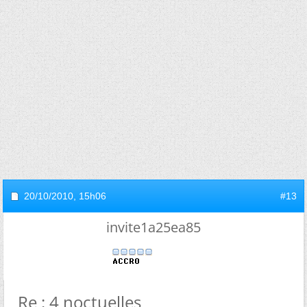
20/10/2010,
15h06
#13
invite1a25ea85
Re : 4 noctuelles