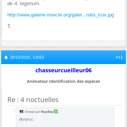
A. segetum
de
.
http://www.galerie-insecte.org/galer...rotis_trux.jpg
T.
20/10/2010,
12h53
#12
chasseurcueilleur06
Animateur Identification des espèces
Re : 4 noctuelles
Envoyé par
thuydiep
Bonjour,