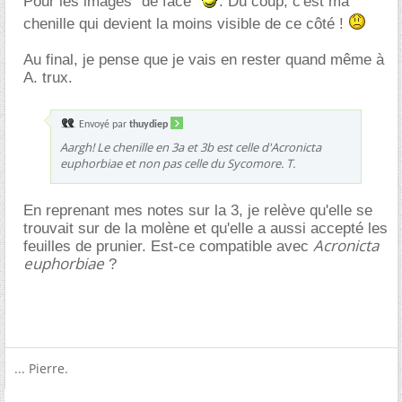
Pour les images "de face"
. Du coup, c'est ma
chenille qui devient la moins visible de ce côté !
Au final, je pense que je vais en rester quand même à
A. trux.
Envoyé par
thuydiep
Aargh! Le chenille en 3a et 3b est celle d'
Acronicta
euphorbiae
et non pas celle du Sycomore. T.
En reprenant mes notes sur la 3, je relève qu'elle se
trouvait sur de la molène et qu'elle a aussi accepté les
Acronicta
feuilles de prunier. Est-ce compatible avec
euphorbiae
?
... Pierre.