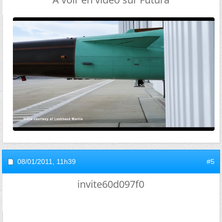
08/01/2011,
11h39
#5
invite60d097f0