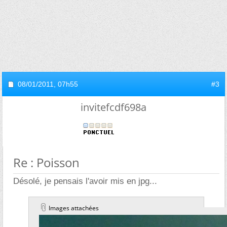
08/01/2011,
07h55
#3
invitefcdf698a
Re : Poisson
Désolé, je pensais l'avoir mis en jpg...
Images attachées