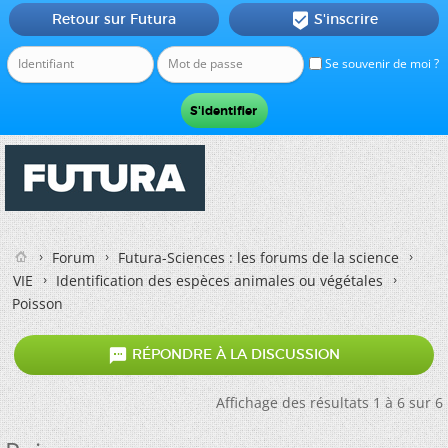
Retour sur Futura
S'inscrire

Se souvenir de moi ?
Forum
Futura-Sciences : les forums de la science
VIE
Identification des espèces animales ou végétales
Poisson

RÉPONDRE À LA DISCUSSION
Affichage des résultats 1 à 6 sur 6