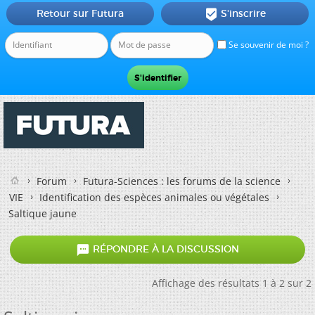
Retour sur Futura
S'inscrire

Se souvenir de moi ?
Forum
Futura-Sciences : les forums de la science
VIE
Identification des espèces animales ou végétales
Saltique jaune

RÉPONDRE À LA DISCUSSION
Affichage des résultats 1 à 2 sur 2