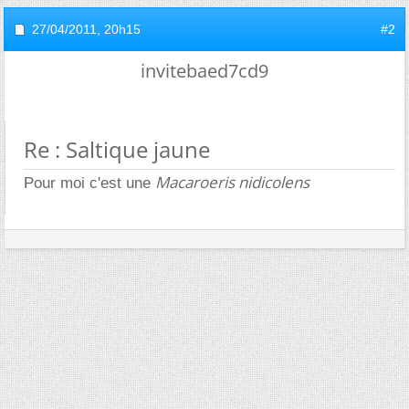
27/04/2011,
20h15
#2
invitebaed7cd9
Re : Saltique jaune
Macaroeris nidicolens
Pour moi c'est une