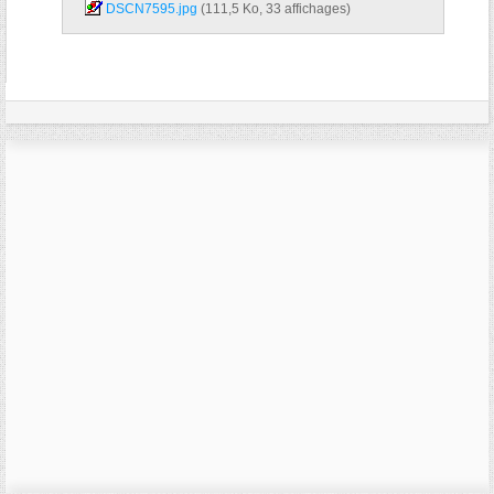
DSCN7595.jpg‎
(111,5 Ko, 33 affichages)