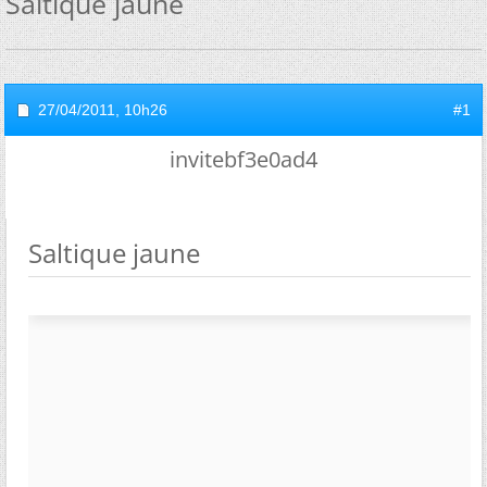
Saltique jaune
27/04/2011,
10h26
#1
invitebf3e0ad4
Saltique jaune