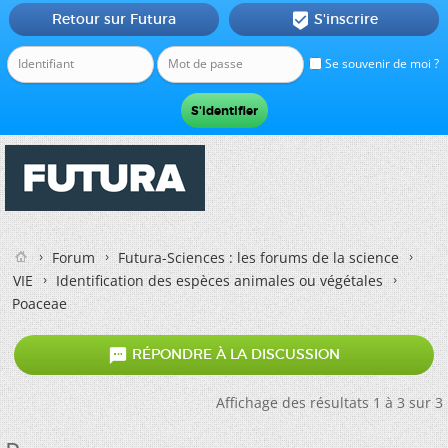
Retour sur Futura
S'inscrire

Se souvenir de moi ?
Forum
Futura-Sciences : les forums de la science
VIE
Identification des espèces animales ou végétales
Poaceae

RÉPONDRE À LA DISCUSSION
Affichage des résultats 1 à 3 sur 3