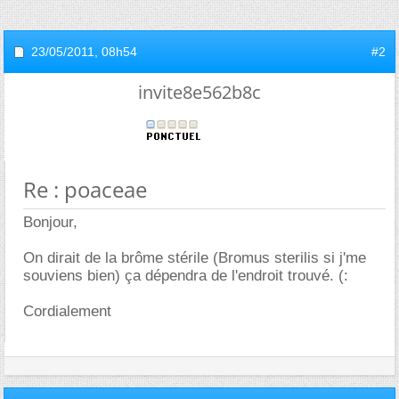
23/05/2011,
08h54
#2
invite8e562b8c
Re : poaceae
Bonjour,
On dirait de la brôme stérile (Bromus sterilis si j'me
souviens bien) ça dépendra de l'endroit trouvé. (:
Cordialement