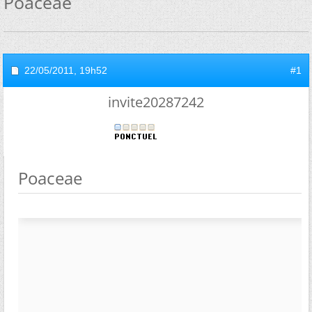
Poaceae
22/05/2011,
19h52
#1
invite20287242
Poaceae