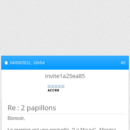
04/09/2011,
16h54
#2
invite1a25ea85
Re : 2 papillons
Bonsoir,
Mormo
Le premier est une noctuelle, "Le Maure",