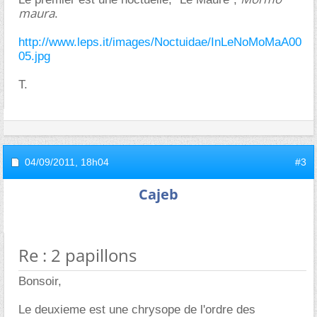
maura
.
http://www.leps.it/images/Noctuidae/InLeNoMoMaA00
05.jpg
T.
04/09/2011,
18h04
#3
Cajeb
Re : 2 papillons
Bonsoir,
Le deuxieme est une chrysope de l'ordre des