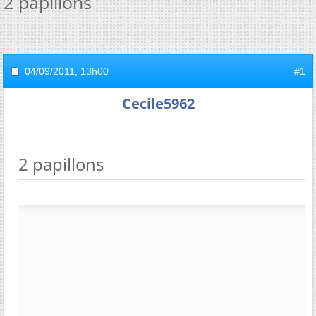
2 papillons
04/09/2011,
13h00
#1
Cecile5962
2 papillons