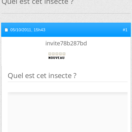
Quel est cet insecte ?
05/10/2011,
15h43
#1
invite78b287bd
Quel est cet insecte ?