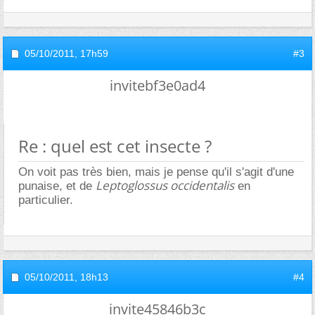
05/10/2011,
17h59
#3
invitebf3e0ad4
Re : quel est cet insecte ?
On voit pas très bien, mais je pense qu'il s'agit d'une
Leptoglossus occidentalis
punaise, et de
en
particulier.
05/10/2011,
18h13
#4
invite45846b3c