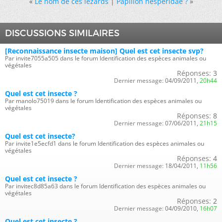
«
Le nom de ces lézards
|
Papillon hesperidae ?
»
DISCUSSIONS SIMILAIRES
[Reconnaissance insecte maison] Quel est cet insecte svp?
Par invite7055a505 dans le forum Identification des espèces animales ou
végétales
Réponses:
3
Dernier message:
04/09/2011,
20h44
Quel est cet insecte ?
Par manolo75019 dans le forum Identification des espèces animales ou
végétales
Réponses:
8
Dernier message:
07/06/2011,
21h15
Quel est cet insecte?
Par invite1e5ecfd1 dans le forum Identification des espèces animales ou
végétales
Réponses:
4
Dernier message:
18/04/2011,
11h56
Quel est cet insecte ?
Par invitec8d85a63 dans le forum Identification des espèces animales ou
végétales
Réponses:
2
Dernier message:
04/09/2010,
16h07
Quel est cet insecte ?